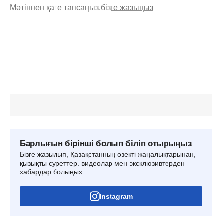
Мәтіннен қате тапсаңыз,
бізге жазыңыз
Барлығын бірінші болып біліп отырыңыз
Бізге жазылып, Қазақстанның өзекті жаңалықтарынан,
қызықты суреттер, видеолар мен эксклюзивтерден
хабардар болыңыз.
Instagram