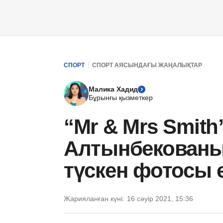
СПОРТ
СПОРТ АЯСЫНДАҒЫ ЖАҢАЛЫҚТАР
Малика Хадид
Бұрынғы қызметкер
“Mr & Mrs Smith
Алтынбекован
түскен фотосы ел
Жарияланған күні:
16 сәуір 2021, 15:36