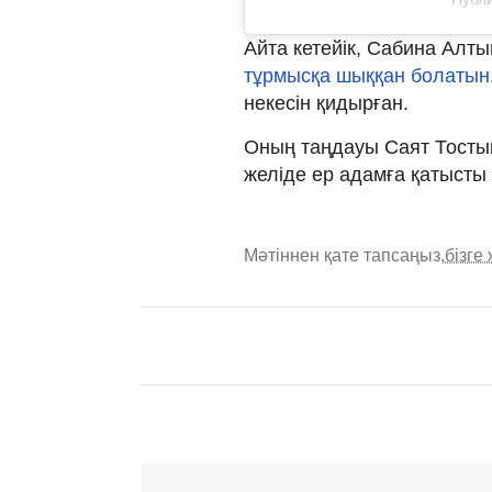
Айта кетейік, Сабина Алт
тұрмысқа шыққан болатын
некесін қидырған.
Оның таңдауы Саят Тостық
желіде ер адамға қатысты 
Мәтіннен қате тапсаңыз,
бізге