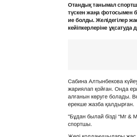
Отандық танымал спортш
түскен жаңа фотосымен бө
ие болды. Желідегілер ж
кейіпкерлеріне ұқсатуда 
Сабина Алтынбекова күйеуі
жариялап қойған. Онда ерл
алғанын көруге болады. 
ерекше жазба қалдырған.
"Бұдан былай бізді “Mr & M
спортшы.
Желі қолданушылары жас 