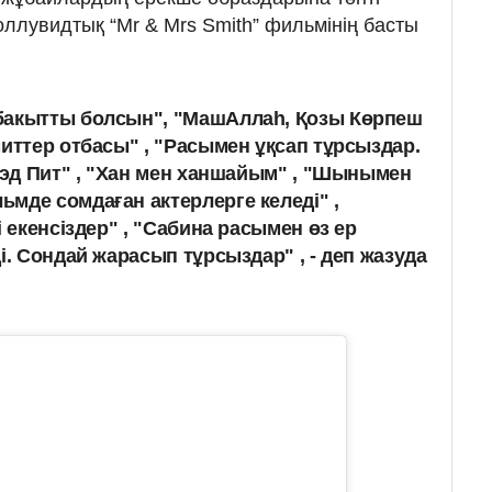
ллувидтық “Mr & Mrs Smith” фильмінің басты
бакытты болсын", "МашАллаһ, Қозы Көрпеш
миттер отбасы" , "Расымен ұқсап тұрсыздар.
Брэд Пит" , "Хан мен ханшайым" , "Шынымен
мде сомдаған актерлерге келеді" ,
і екенсіздер" , "Сабина расымен өз ер
і. Сондай жарасып тұрсыздар" , - деп жазуда