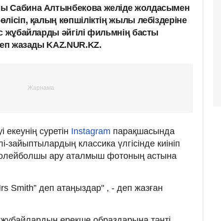
ы Сабина Алтынбекова желіде жолдасымен
лісіп, қалың көпшіліктің жылы лебіздеріне
ас жұбайларды әйгілі фильмнің басты
деп жазады KAZ.NUR.KZ.
 екеунің суретін
Instagram
парақшасында
і-зайыптылардың классика үлгісінде киініп
Волейболшы ару аталмыш фотоның астына
rs Smith” деп атаңыздар" , - деп жазған
жұбайлардың ерекше образдарына тәнті