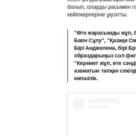
болып, оларды расымен го
кейіпкерлеріне ұқсатты.
"Өте жарасымды жұп, 
Баян Сұлу", "Қазақи С
Бірі Анджелина, бірі 
образдарыңыз сол филь
"Керемет жұп, өте сәнд
азаматын тапқан секілд
көпшілік.