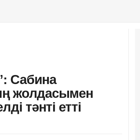
”: Сабина
ың жолдасымен
ді тәнті етті