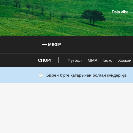
МӘЗІР
СПОРТ
Футбол
ММА
Бокс
Хоккей
Бізбен бірге қатарынан болған күндеріңіз