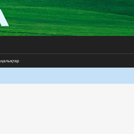
аңалықтар