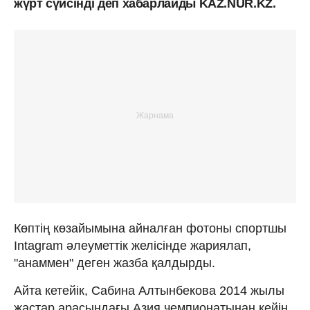
жүрт сүйсінді деп хабарлайды KAZ.NUR.KZ.
Көптің көзайымына айналған фотоны спортшы
Intagram әлеуметтік желісінде жариялап,
"анаммен" деген жазба қалдырды.
Айта кетейік, Сабина Алтынбекова 2014 жылы
жастар арасындағы Азия чемпионатынан кейін