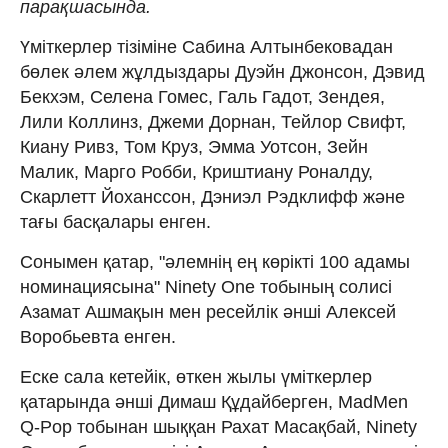
парақшасында.
Үміткерлер тізіміне Сабина Алтынбековадан
бөлек әлем жұлдыздары Дуэйн Джонсон, Дэвид
Бекхэм, Селена Гомес, Галь Гадот, Зендея,
Лили Коллинз, Джеми Дорнан, Тейлор Свифт,
Киану Ривз, Том Круз, Эмма Уотсон, Зейн
Малик, Марго Робби, Криштиану Роналду,
Скарлетт Йоханссон, Дэниэл Рэдклифф және
тағы басқалары енген.
Сонымен қатар, "әлемнің ең көрікті 100 адамы
номинациясына" Ninety One тобының солисі
Азамат Ашмақын мен ресейлік әнші Алексей
Воробьевта енген.
Еске сала кетейік, өткен жылы үміткерлер
қатарында әнші Димаш Құдайберген, MadMen
Q-Pop тобынан шыққан Рахат Масақбай, Ninety