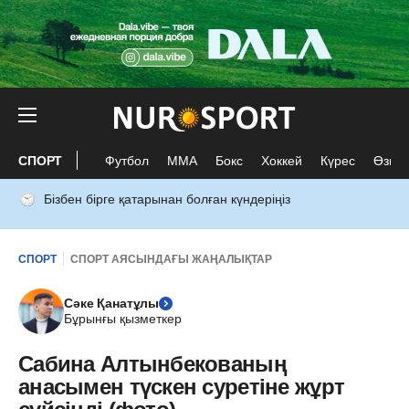
СПОРТ
Футбол
ММА
Бокс
Хоккей
Күрес
Өзге 
Бізбен бірге қатарынан болған күндеріңіз
СПОРТ
СПОРТ АЯСЫНДАҒЫ ЖАҢАЛЫҚТАР
Сәке Қанатұлы
Бұрынғы қызметкер
Сабина Алтынбекованың
анасымен түскен суретіне жұрт