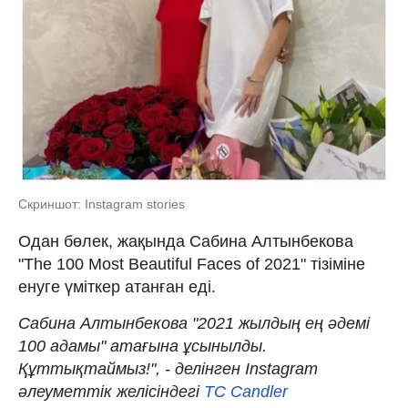
Скриншот: Instagram stories
Одан бөлек, жақында Сабина Алтынбекова
"The 100 Most Beautiful Faces of 2021" тізіміне
енуге үміткер атанған еді.
Сабина Алтынбекова "2021 жылдың ең әдемі
100 адамы" атағына ұсынылды.
Құттықтаймыз!", - делінген Instagram
әлеуметтік желісіндегі
TC Candler