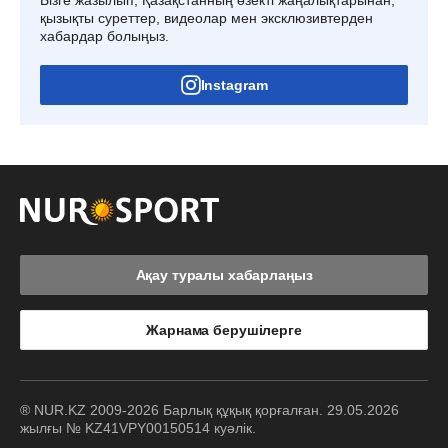
қызықты суреттер, видеолар мен эксклюзивтерден
хабардар болыңыз.
Instagram
Ақау туралы хабарлаңыз
Жарнама берушілерге
® NUR.KZ 2009-2026 Барлық құқық қорғалған. 29.05.2026
жылғы № KZ41VPY00150514 куәлік.