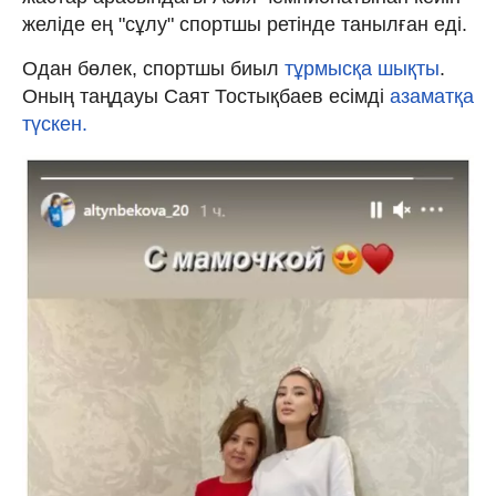
желіде ең "сұлу" спортшы ретінде танылған еді.
Одан бөлек, спортшы биыл
тұрмысқа шықты
.
Оның таңдауы Саят Тостықбаев есімді
азаматқа
түскен.