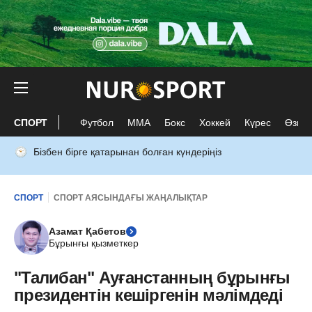
СПОРТ
Футбол
ММА
Бокс
Хоккей
Күрес
Өзге 
Бізбен бірге қатарынан болған күндеріңіз
СПОРТ
СПОРТ АЯСЫНДАҒЫ ЖАҢАЛЫҚТАР
Азамат Қабетов
Бұрынғы қызметкер
"Талибан" Ауғанстанның бұрынғы
президентін кешіргенін мәлімдеді