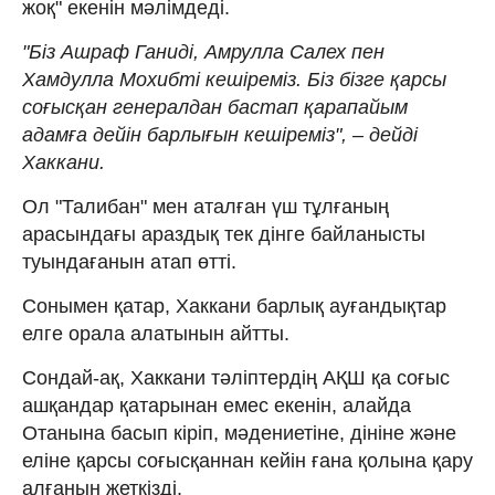
жоқ" екенін мәлімдеді.
"Біз Ашраф Ганиді, Амрулла Салех пен
Хамдулла Мохибті кешіреміз. Біз бізге қарсы
соғысқан генералдан бастап қарапайым
адамға дейін барлығын кешіреміз", – дейді
Хаккани.
Ол "Талибан" мен аталған үш тұлғаның
арасындағы араздық тек дінге байланысты
туындағанын атап өтті.
Сонымен қатар, Хаккани барлық ауғандықтар
елге орала алатынын айтты.
Сондай-ақ, Хаккани тәліптердің АҚШ қа соғыс
ашқандар қатарынан емес екенін, алайда
Отанына басып кіріп, мәдениетіне, дініне және
еліне қарсы соғысқаннан кейін ғана қолына қару
алғанын жеткізді.