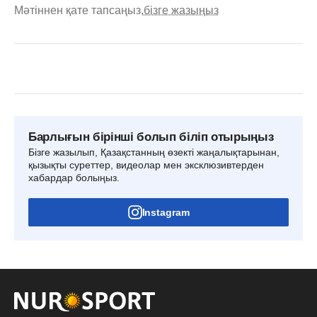
Мәтіннен қате тапсаңыз,
бізге жазыңыз
Барлығын бірінші болып біліп отырыңыз
Бізге жазылып, Қазақстанның өзекті жаңалықтарынан,
қызықты суреттер, видеолар мен эксклюзивтерден
хабардар болыңыз.
Instagram