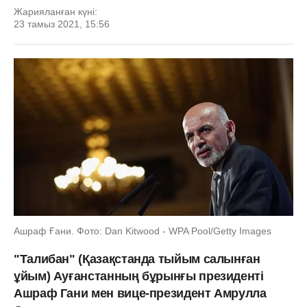
Жарияланған күні:
23 тамыз 2021, 15:56
Ашраф Ғани. Фото: Dan Kitwood - WPA Pool/Getty Images
"Талибан" (Қазақстанда тыйым салынған
ұйым) Ауғанстанның бұрынғы президенті
Ашраф Гани мен вице-президент Амрулла