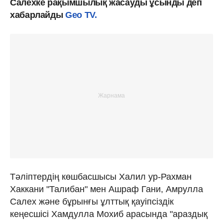
Салехке рақымшылық жасауды ұсынды деп
хабарлайды
Geo TV.
Тәліптердің көшбасшысы Халил ур-Рахман
Хаккани "Талибан" мен Ашраф Гани, Амрулла
Салех және бұрынғы ұлттық қауіпсіздік
кеңесшісі Хамдулла Мохиб арасында "араздық