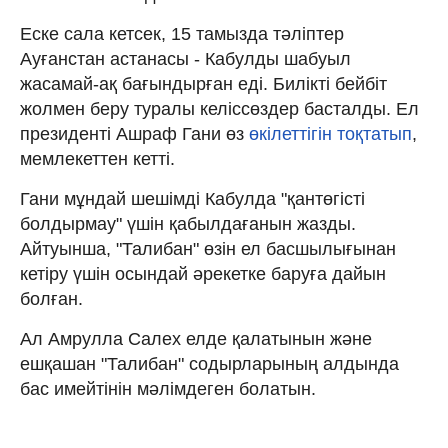
Еске сала кетсек, 15 тамызда тәліптер
Ауғанстан астанасы - Кабулды шабуыл
жасамай-ақ бағындырған еді. Билікті бейбіт
жолмен беру туралы келіссөздер басталды. Ел
президенті Ашраф Гани өз
өкілеттігін тоқтатып
,
мемлекеттен кетті.
Гани мұндай шешімді Кабулда "қантөгісті
болдырмау" үшін қабылдағанын жазды.
Айтуынша, "Талибан" өзін ел басшылығынан
кетіру үшін осындай әрекетке баруға дайын
болған.
Ал Амрулла Салех елде қалатынын және
ешқашан "Талибан" содырларының алдында
бас имейтінін мәлімдеген болатын.