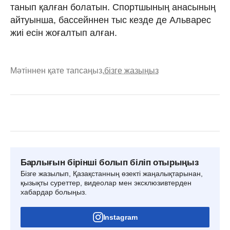
танып қалған болатын. Спортшының анасының
айтуынша, бассейннен тыс кезде де Альварес
жиі есін жоғалтып алған.
Мәтіннен қате тапсаңыз,
бізге жазыңыз
Барлығын бірінші болып біліп отырыңыз
Бізге жазылып, Қазақстанның өзекті жаңалықтарынан,
қызықты суреттер, видеолар мен эксклюзивтерден
хабардар болыңыз.
Instagram