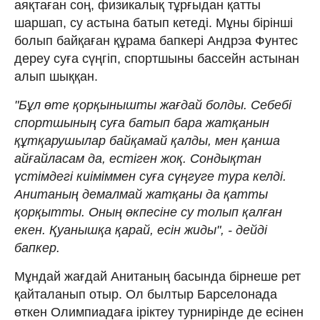
аяқтаған соң, физикалық тұрғыдан қатты
шаршап, су астына батып кетеді. Мұны бірінші
болып байқаған құрама бапкері Андрэа Фунтес
дереу суға сүңгіп, спортшыны бассейн астынан
алып шыққан.
"Бұл өте қорқынышты жағдай болды. Себебі
спортшының суға батып бара жатқанын
құтқарушылар байқамай қалды, мен қанша
айғайласам да, естіген жоқ. Сондықтан
үстімдегі киіміммен суға сүңгуге тура келді.
Анитаның демалмай жатқаны да қатты
қорқытты. Оның өкпесіне су толып қалған
екен. Қуанышқа қарай, есін жиды", - дейді
бапкер.
Мұндай жағдай Анитаның басында бірнеше рет
қайталанып отыр. Ол былтыр Барселонада
өткен Олимпиадаға іріктеу турнирінде де есінен