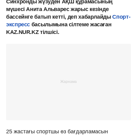
Синхронды жүзуден АҚШ құрамасының
мүшесі Анита Альварес жарыс кезінде
бассейнге батып кетті, деп хабарлайды
Спорт-
экспресс
басылымына сілтеме жасаған
KAZ.NUR.KZ тілшісі.
25 жастағы спортшы өз бағдарламасын