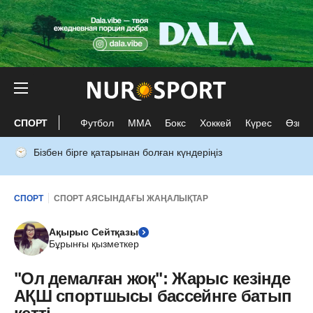
СПОРТ
Футбол
ММА
Бокс
Хоккей
Күрес
Өзге 
Бізбен бірге қатарынан болған күндеріңіз
СПОРТ
СПОРТ АЯСЫНДАҒЫ ЖАҢАЛЫҚТАР
Ақырыс Сейтқазы
Бұрынғы қызметкер
"Ол демалған жоқ": Жарыс кезінде
АҚШ спортшысы бассейнге батып