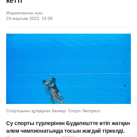
кетті
Жарияланған күні:
24 маусым 2022, 15:08
Спортшыны құтқарған бапкер: Спорт-Экспресс
Су спорты түрлерінен Будапештте өтіп жатқан
әлем чемпионатында тосын жағдай тіркелді.