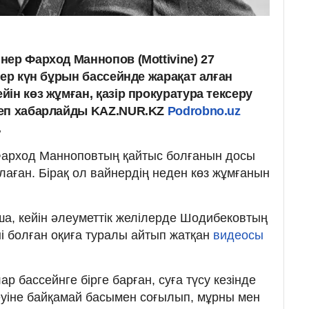
ер Фарход Маннопов (Mottivine) 27
рер күн бұрын бассейнде жарақат алған
ін көз жұмған, қазір прокуратура тексеру
деп хабарлайды KAZ.NUR.KZ
Podrobno.uz
.
арход Манноповтың қайтыс болғанын досы
аған. Бірақ ол вайнердің неден көз жұмғанын
, кейін әлеуметтік желілерде Шодибековтың
ні болған оқиға туралы айтып жатқан
видеосы
р бассейнге бірге барған, суға түсу кезінде
еуіне байқамай басымен соғылып, мұрны мен