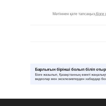
Мәтіннен қате тапсаңыз,
бізге
Барлығын бірінші болып біліп оты
Бізге жазылып, Қазақстанның өзекті жаңалық
видеолар мен эксклюзивтерден хабардар бо