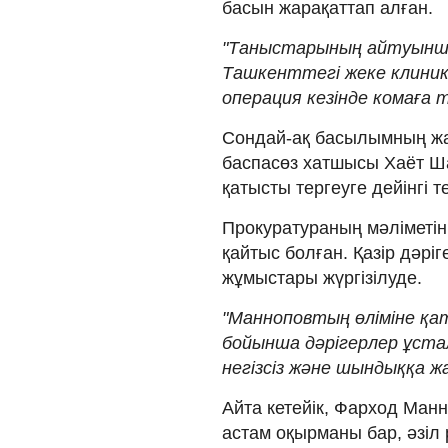
басын жарақаттап алған.
"Таныстарының айтуынша,
Ташкенттегі жеке клиника
операция кезінде комаға т
Сондай-ақ басылымның жа
баспасөз хатшысы Хаёт Ш
қатысты тергеуге дейінгі т
Прокуратураның мәліметін
қайтыс болған. Қазір дәрі
жұмыстары жүргізілуде.
"Манноповтың өліміне қа
бойынша дәрігерлер ұста
негізсіз және шындыққа ж
Айта кетейік, Фарход Манно
астам оқырманы бар, әзіл 