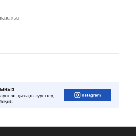
 жазыңыз
рыңыз
Instagram
тарынан, қызықты суреттер,
лыңыз.