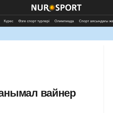
Күрес
Өзге спорт түрлері
Олимпиада
Спорт аясындағы ж
танымал вайнер