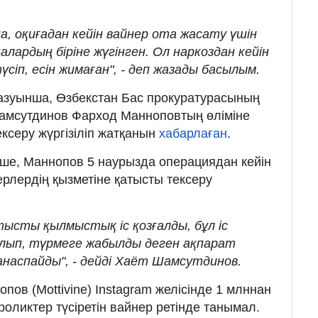
 оқиғадан кейін вайнер ота жасату үшін
лардың біріне жүгінген. Ол наркоздан кейін
үсіп, есін жимаған", - деп жазады басылым.
зуынша, Өзбекстан Бас прокуратурасының
амсутдинов Фарход Манноповтың өліміне
ексеру жүргізіліп жатқанын
хабарлаған
.
ше, Маннопов 5 наурызда операциядан кейін
герлердің қызметіне қатысты тексеру
тысты қылмыстық іс қозғалды, бұл іс
лып, түрмеге жабылды деген ақпарат
анаспайды", - дейді Хаёт Шамсутдинов.
пов (Mottivine) Instagram желісінде 1 млннан
роликтер түсіретін вайнер ретінде танымал.