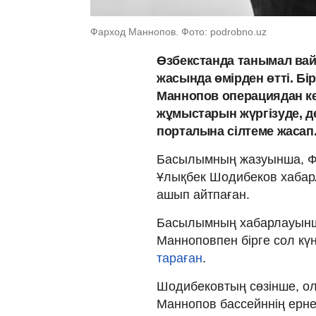
Фарход Маннопов. Фото: podrobno.uz
Өзбекстанда танымал вайн
жасында өмірден өтті. Бі
Маннопов операциядан кей
жұмыстарын жүргізуде, 
порталына сілтеме жасап
Басылымның жазуынша, Ф
Ұлықбек Шодибеков хабарл
ашып айтпаған.
Басылымның хабарлауынша
Манноповпен бірге сол кү
тараған
.
Шодибековтың сөзінше, ола
Маннопов бассейннің ерн