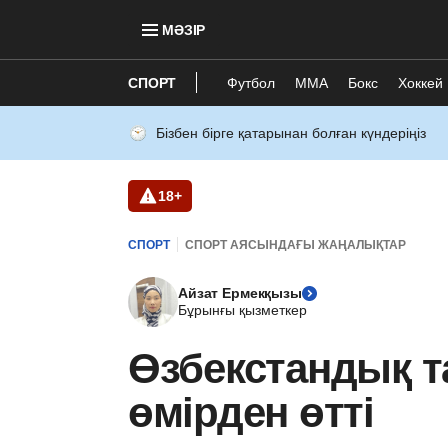
МӘЗІР
СПОРТ
Футбол
ММА
Бокс
Хоккей
Бізбен бірге қатарынан болған күндеріңіз
18+
СПОРТ
СПОРТ АЯСЫНДАҒЫ ЖАҢАЛЫҚТАР
Айзат Ермекқызы
Бұрынғы қызметкер
Өзбекстандық 
өмірден өтті