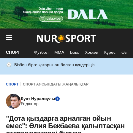
СПОРТ
Футбол
ММА
Бокс
Хоккей
Күрес
Өзге 
Бізбен бірге қатарынан болған күндеріңіз
СПОРТ
СПОРТ АЯСЫНДАҒЫ ЖАҢАЛЫҚТАР
Куат Нуралиулы
Редактор
"Дота қыздарға арналған ойын
емес": Әлия Бекбаева қалыптасқан