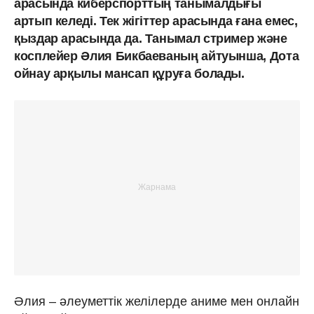
арасында киберспорттың танымалдығы
артып келеді. Тек жігіттер арасында ғана емес,
қыздар арасында да. Танымал стример және
косплейер Әлия Бикбаеваның айтуынша, Дота
ойнау арқылы мансап құруға болады.
Әлия – әлеуметтік желілерде аниме мен онлайн