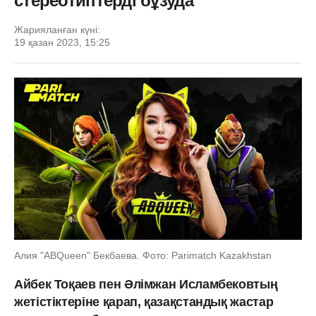
стереотиптерді бұзуда
Жарияланған күні:
19 қазан 2023, 15:25
Алия "ABQueen" Бекбаева. Фото: Parimatch Kazakhstan
Айбек Тоқаев пен Әлімжан Исламбековтың
жетістіктеріне қарап, қазақстандық жастар