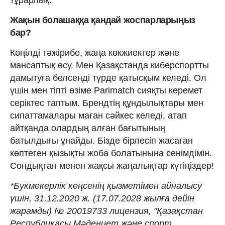
Жақын болашаққа қандай жоспарларыңыз
бар?
Көңілді тәжірибе, жаңа көкжиектер және
мансаптық өсу. Мен Қазақстанда киберспортты
дамытуға белсенді түрде қатысқым келеді. Ол
үшін мен тіпті өзіме Parimatch сияқты керемет
серіктес таптым. Брендтің құндылықтары мен
сипаттамалары маған сәйкес келеді, атап
айтқанда олардың алған бағытының
батылдығы ұнайды. Бізде бірлесіп жасаған
көптеген қызықты жоба болатынына сенімдімін.
Сондықтан менен жақсы жаңалықтар күтіңіздер!
*Букмекерлік кеңсенің қызметімен айналысу
үшін, 31.12.2020 ж. (17.07.2028 жылға дейін
жарамды) № 20019733 лицензия, "Қазақстан
Республикасы Мәдениет және спорт