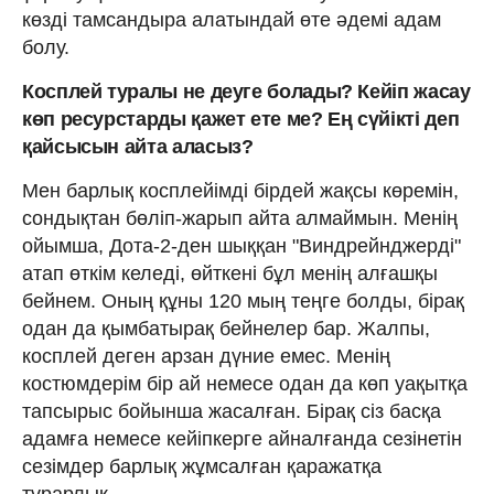
көзді тамсандыра алатындай өте әдемі адам
болу.
Косплей туралы не деуге болады? Кейіп жасау
көп ресурстарды қажет ете ме? Ең сүйікті деп
қайсысын айта аласыз?
Мен барлық косплейімді бірдей жақсы көремін,
сондықтан бөліп-жарып айта алмаймын. Менің
ойымша, Дота-2-ден шыққан "Виндрейнджерді"
атап өткім келеді, өйткені бұл менің алғашқы
бейнем. Оның құны 120 мың теңге болды, бірақ
одан да қымбатырақ бейнелер бар. Жалпы,
косплей деген арзан дүние емес. Менің
костюмдерім бір ай немесе одан да көп уақытқа
тапсырыс бойынша жасалған. Бірақ сіз басқа
адамға немесе кейіпкерге айналғанда сезінетін
сезімдер барлық жұмсалған қаражатқа
тұрарлық.