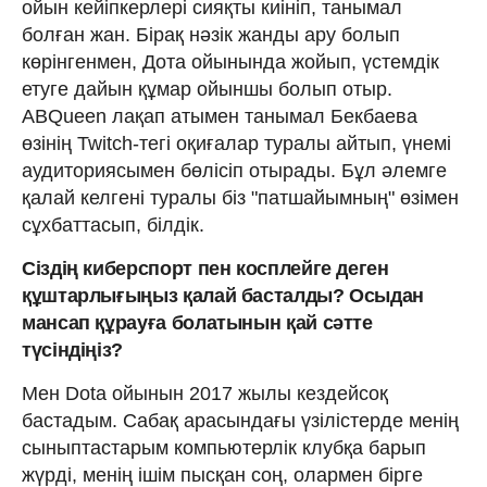
ойын кейіпкерлері сияқты киініп, танымал
болған жан. Бірақ нәзік жанды ару болып
көрінгенмен, Дота ойынында жойып, үстемдік
етуге дайын құмар ойыншы болып отыр.
ABQueen лақап атымен танымал Бекбаева
өзінің Twitch-тегі оқиғалар туралы айтып, үнемі
аудиториясымен бөлісіп отырады. Бұл әлемге
қалай келгені туралы біз "патшайымның" өзімен
сұхбаттасып, білдік.
Сіздің киберспорт пен косплейге деген
құштарлығыңыз қалай басталды? Осыдан
мансап құрауға болатынын қай сәтте
түсіндіңіз?
Мен Dota ойынын 2017 жылы кездейсоқ
бастадым. Сабақ арасындағы үзілістерде менің
сыныптастарым компьютерлік клубқа барып
жүрді, менің ішім пысқан соң, олармен бірге