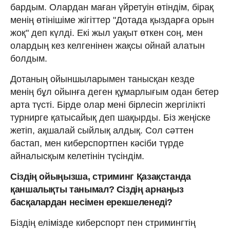
бардым. Олардан маған үйретуін өтіндім, бірақ
менің өтінішіме жігіттер "Дотада қыздарға орын
жоқ" деп күлді. Екі жыл уақыт өткен соң, мен
олардың кез келгенінен жақсы ойнай алатын
болдым.
Дотаның ойыншыларымен танысқан кезде
менің бұл ойынға деген құмарлығым одан бетер
арта түсті. Бірде олар мені бірлесіп жергілікті
турнирге қатысайық деп шақырды. Біз жеңіске
жетіп, ақшалай сыйлық алдық. Сол сәттен
бастап, мен киберспортпен кәсіби түрде
айналысқым келетінін түсіндім.
Сіздің ойыңызша, стриминг Қазақстанда
қаншалықты танымал? Сіздің арнаңыз
басқалардан несімен ерекшеленеді?
Біздің елімізде киберспорт пен стримингтің