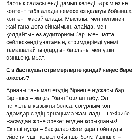
барлық саласы енді дамып келеді. Әркім өзіне
контент таба алады немесе өз қалауы бойынша
контент жасай алады. Мысалы, мен негізінен
жай ғана Дота ойнаймын, алайда, мені
қолдайтын өз аудиториям бар. Мен чатта
сөйлескенді ұнатамын, стримдерімді үнемі
тамашалайтындардың барлығы мен үшін
өзінше қымбат.
Сіз бастаушы стримерлерге қандай кеңес бере
аласыз?
Арнаны танымал етудің бірнеше нұсқасы бар.
Біріншісі – жақсы "байт" ойлап табу. Ол
неғұрлым қызықты болса, соғұрлым көп
адамдар сіздің арнаңызға жазылады. Тәжірибе
жасаудан және әрекет етуден қорықпаңыз!
Екінші нұсқа – басқалар сізге қарап ойнауды
үйренуі үшін кемел ойыншы болу. Үшіншісі –