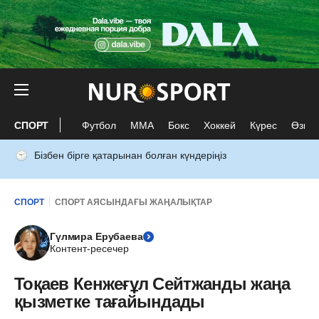
СПОРТ
Футбол
ММА
Бокс
Хоккей
Күрес
Өзге 
Бізбен бірге қатарынан болған күндеріңіз
СПОРТ
СПОРТ АЯСЫНДАҒЫ ЖАҢАЛЫҚТАР
Гүлмира Ерубаева
Контент-ресечер
Тоқаев Кенжеғұл Сейтжанды жаңа
қызметке тағайындады