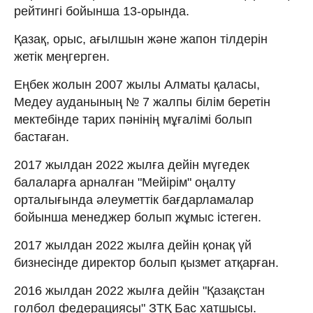
рейтингі бойынша 13-орында.
Қазақ, орыс, ағылшын және жапон тілдерін
жетік меңгерген.
Еңбек жолын 2007 жылы Алматы қаласы,
Медеу ауданының № 7 жалпы білім беретін
мектебінде тарих пәнінің мұғалімі болып
бастаған.
2017 жылдан 2022 жылға дейін мүгедек
балаларға арналған "Мейірім" оңалту
орталығында әлеуметтік бағдарламалар
бойынша менеджер болып жұмыс істеген.
2017 жылдан 2022 жылға дейін қонақ үй
бизнесінде директор болып қызмет атқарған.
2016 жылдан 2022 жылға дейін "Қазақстан
голбол федерациясы" ЗТҚ Бас хатшысы.