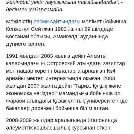
жөніндегі уәкіл лауазымына тағайындалды", -
делінген хабарламада.
Мәжілістің
ресми сайтындағы
мәлімет бойынша,
Кенжеғұл Сейтжан 1982 жылы 29 шілдеде
Қостанай облысы, Амангелді ауданында
дүниеге келген.
1991 жылдан 2003 жылға дейін Алматы
қаласындағы Н.Островский атындағы зағиптар
мен нашар көретін балаларға арналған №4
арнайы мектеп-интернатында оқыған. 2003
жылдан 2007 жылға дейін "Тарих. Құқық және
экономика негіздері" мамандығы бойынша әл-
Фараби атындағы Қазақ ұлттық университетінде
бакалавр дәрежесі бойынша білім алған.
2008-2009 жылдар аралығында Жапонияда
әлеуметтік көшбасшылық курсынан өткен.