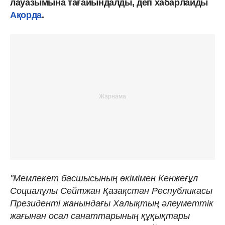
лауазымына тағайындалды, деп хабарлайды
Ақорда
.
"Мемлекет басшысының өкімімен Кенжеғұл
Социалұлы Сейтжан Қазақстан Республикасы
Президенті жанындағы Халықтың әлеуметтік
жағынан осал санаттарының құқықтары