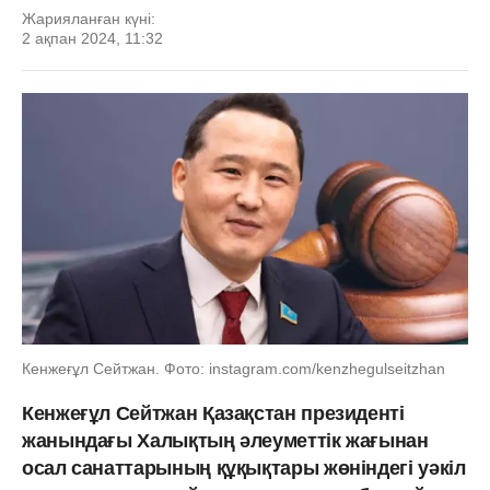
Жарияланған күні:
2 ақпан 2024, 11:32
Кенжеғұл Сейтжан. Фото: instagram.com/kenzhegulseitzhan
Кенжеғұл Сейтжан Қазақстан президенті
жанындағы Халықтың әлеуметтік жағынан
осал санаттарының құқықтары жөніндегі уәкіл