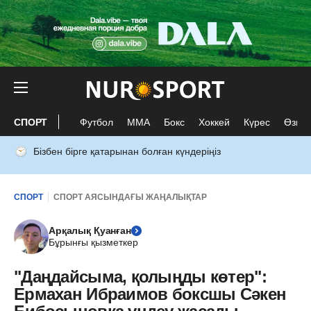
СПОРТ
Футбол
ММА
Бокс
Хоккей
Күрес
Өзге 
Бізбен бірге қатарынан болған күндеріңіз
СПОРТ
СПОРТ АЯСЫНДАҒЫ ЖАҢАЛЫҚТАР
Арқалық Қуанған
Бұрынғы қызметкер
"Даңдайсыма, қолыңды көтер":
Ермахан Ибраимов боксшы Сәкен