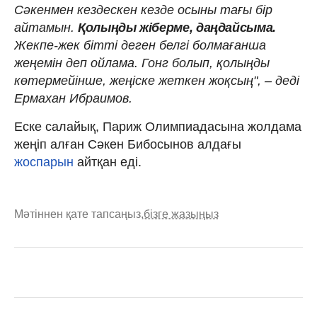
Сәкенмен кездескен кезде осыны тағы бір
айтамын.
Қолыңды жіберме, даңдайсыма.
Жекпе-жек бітті деген белгі болмағанша
жеңемін деп ойлама. Гонг болып, қолыңды
көтермейінше, жеңіске жеткен жоқсың", – деді
Ермахан Ибраимов.
Еске салайық, Париж Олимпиадасына жолдама
жеңіп алған Сәкен Бибосынов алдағы
жоспарын
айтқан еді.
Мәтіннен қате тапсаңыз,
бізге жазыңыз