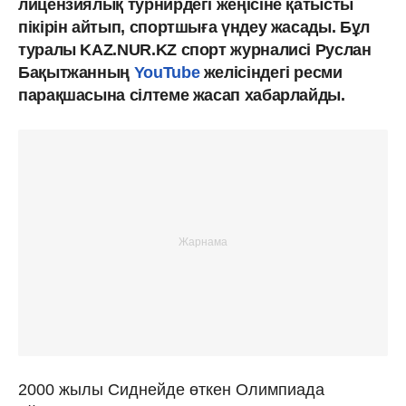
лицензиялық турнирдегі жеңісіне қатысты
пікірін айтып, спортшыға үндеу жасады. Бұл
туралы KAZ.NUR.KZ спорт журналисі Руслан
Бақытжанның
YouTube
желісіндегі ресми
парақшасына сілтеме жасап хабарлайды.
2000 жылы Сиднейде өткен Олимпиада