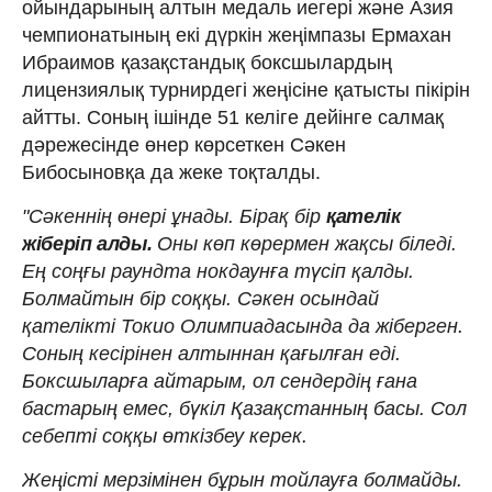
ойындарының алтын медаль иегері және Азия
чемпионатының екі дүркін жеңімпазы Ермахан
Ибраимов қазақстандық боксшылардың
лицензиялық турнирдегі жеңісіне қатысты пікірін
айтты. Соның ішінде 51 келіге дейінге салмақ
дәрежесінде өнер көрсеткен Сәкен
Бибосыновқа да жеке тоқталды.
"Сәкеннің өнері ұнады. Бірақ бір
қателік
жіберіп алды.
Оны көп көрермен жақсы біледі.
Ең соңғы раундта нокдаунға түсіп қалды.
Болмайтын бір соққы. Сәкен осындай
қателікті Токио Олимпиадасында да жіберген.
Соның кесірінен алтыннан қағылған еді.
Боксшыларға айтарым, ол сендердің ғана
бастарың емес, бүкіл Қазақстанның басы. Сол
себепті соққы өткізбеу керек.
Жеңісті мерзімінен бұрын тойлауға болмайды.