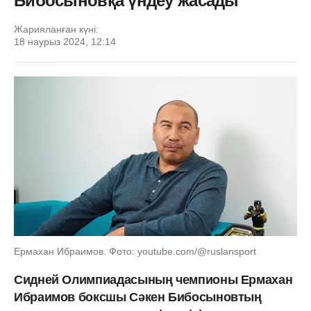
Бибосыновқа үндеу жасады
Жарияланған күні:
18 наурыз 2024, 12:14
Ермахан Ибраимов. Фото: youtube.com/@ruslansport
Сидней Олимпиадасының чемпионы Ермахан
Ибраимов боксшы Сәкен Бибосыновтың