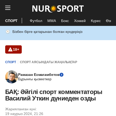
СПОРТ
Футбол
ММА
Бокс
Хоккей
Күрес
Өзге 
Бізбен бірге қатарынан болған күндеріңіз
18+
СПОРТ
СПОРТ АЯСЫНДАҒЫ ЖАҢАЛЫҚТАР
Рамазан Есмағамбетов
Бұрынғы қызметкер
БАҚ: Әйгілі спорт комментаторы
Василий Уткин дүниеден озды
Жарияланған күні:
19 наурыз 2024, 21:26