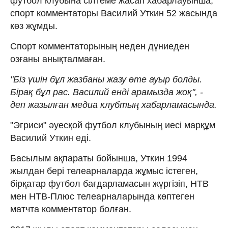
футбол клубына сілтеме жасап хабарлауынша,
спорт комментаторы Василий Уткин 52 жасында
көз жұмды.
Спорт комментаторының неден дүниеден
озғаны анықталмаған.
"Біз үшін бұл жазбаны жазу өте ауыр болды.
Бірақ бұл рас. Василий енді арамызда жоқ", -
деп жазылған медиа клубтың хабарламасында.
"Эгриси" әуесқой футбол клубының иесі марқұм
Василий Уткин еді.
Басылым ақпараты бойынша, Уткин 1994
жылдан бері телеарналарда жұмыс істеген,
бірқатар футбол бағдарламасын жүргізіп, НТВ
мен НТВ-Плюс телеарналарында көптеген
матчта комментатор болған.