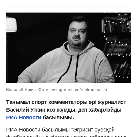
Василий Уткин. Фото: instagram.com/realradioutkin
Танымал спорт комментаторы әрі журналист
Василий Уткин көз жұмды, деп хабарлайды
РИА Новости
басылымы.
РИА Новости басылымы "Эгриси" әуесқой