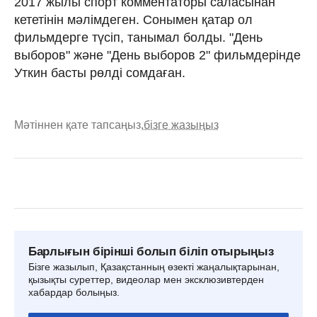
2017 жылы спорт комментаторы саласынан
кететінін мәлімдеген. Сонымен қатар ол
фильмдерге түсіп, танымал болды. "День
выборов" және "День выборов 2" фильмдерінде
Уткин басты рөлді сомдаған.
Мәтіннен қате тапсаңыз,
бізге жазыңыз
Барлығын бірінші болып біліп отырыңыз
Бізге жазылып, Қазақстанның өзекті жаңалықтарынан,
қызықты суреттер, видеолар мен эксклюзивтерден
хабардар болыңыз.