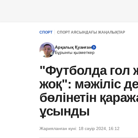
СПОРТ
СПОРТ АЯСЫНДАҒЫ ЖАҢАЛЫҚТАР
Арқалық Қуанған
Бұрынғы қызметкер
"Футболда гол 
жоқ": мәжіліс 
бөлінетін қара
ұсынды
Жарияланған күні:
18 сәуір 2024, 16:12