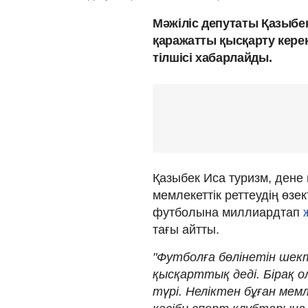
Мәжіліс депутаты Қазыбе
қаражатты қысқарту кере
тілшісі хабарлайды.
Қазыбек Иса туризм, ден
мемлекеттік реттеудің өзе
футболына миллиардтап
тағы айтты.
"Футболға бөлінетін шек
қысқарттық деді. Бірақ о
түрі. Неліктен бұған ме