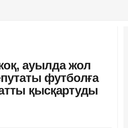
жоқ, ауылда жол
депутаты футболға
жатты қысқартуды