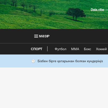
МӘЗІР
СПОРТ
Футбол
ММА
Бокс
Хоккей
Бізбен бірге қатарынан болған күндеріңіз