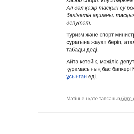
кәсіби спорт клубтарына
Ал дәл қазір тасқын су бо
бөлінетін ақшаны, тасқын 
депутат.
Туризм және спорт минис
сұрағына жауап беріп, ат
табады деді.
Айта кетейік, мәжіліс деп
құрамасының бас бапкері 
ұсынған
еді.
Мәтіннен қате тапсаңыз,
бізге