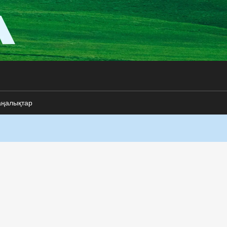
аңалықтар