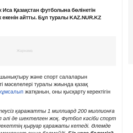
к Иса Қазақстан футболына бөлінетін
к екенін айтты. Бұл туралы KAZ.NUR.KZ
е шынықтыру және спорт салаларын
кті мәселелері туралы жиында қазақ
жұмсалып
жатқанын, оны қысқарту керектігін
теусіз қаражатты 1 миллиард 200 миллионға
л әлі де шектелген жоқ. Футбол кәсіби спорт
млекеттің қыруар қаражаты кетеді. Әлемде