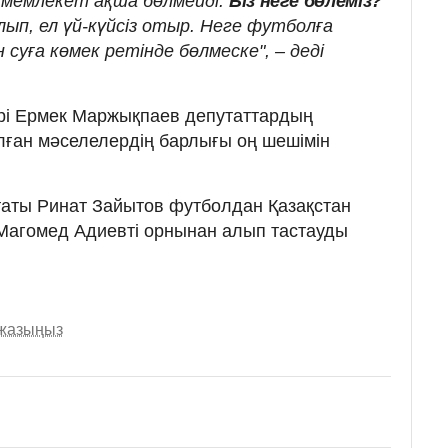
 мемлекет ақша бөлмейді.
Біз неге бөлеміз?
лып, ел үй-күйсіз отыр. Неге футболға
суға көмек ретінде бөлмеске", – деді
трі Ермек Маржықпаев депутаттардың
алған мәселелердің барлығы оң шешімін
утаты Ринат Зайытов футболдан Қазақстан
Магомед Адиевті орнынан алып тастауды
 жазыңыз