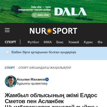
СПОРТ
Футбол
ММА
Бокс
Хоккей
Күрес
Өзге 
Бізбен бірге қатарынан болған күндеріңіз
СПОРТ
СПОРТ АЯСЫНДАҒЫ ЖАҢАЛЫҚТАР
Асылан Маханов
Бұрынғы қызметкер
Жамбыл облысының әкімі Елдос
Сметов пен Асланбек