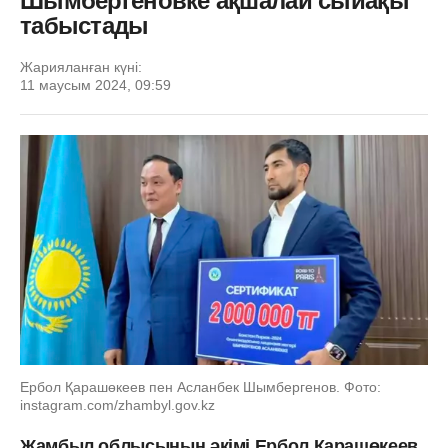
Шымбергеновке ақшалай сыйақы
табыстады
Жарияланған күні:
11 маусым 2024, 09:59
Ербол Қарашөкеев пен Асланбек Шымбергенов. Фото:
instagram.com/zhambyl.gov.kz
Жамбыл облысының әкімі Ербол Қарашөкеев