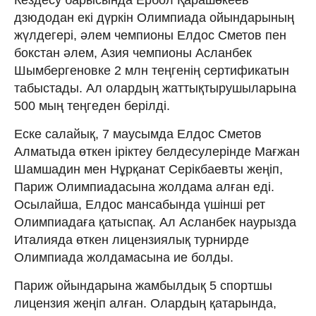
дзюдодан екі дүркін Олимпиада ойындарының
жүлдегері, әлем чемпионы Елдос Сметов пен
бокстан әлем, Азия чемпионы Асланбек
Шымбергеновке 2 млн теңгенің сертификатын
табыстады. Ал олардың жаттықтырушыларына
500 мың теңгеден берілді.
Еске салайық, 7 маусымда Елдос Сметов
Алматыда өткен іріктеу белдесулерінде Мағжан
Шамшадин мен Нұрқанат Серікбаевты жеңіп,
Париж Олимпиадасына жолдама алған еді.
Осылайша, Елдос мансабында үшінші рет
Олимпиадаға қатыспақ. Ал Асланбек наурызда
Италияда өткен лицензиялық турнирде
Олимпиада жолдамасына ие болды.
Париж ойындарына жамбылдық 5 спортшы
лицензия жеңіп алған. Олардың қатарында,