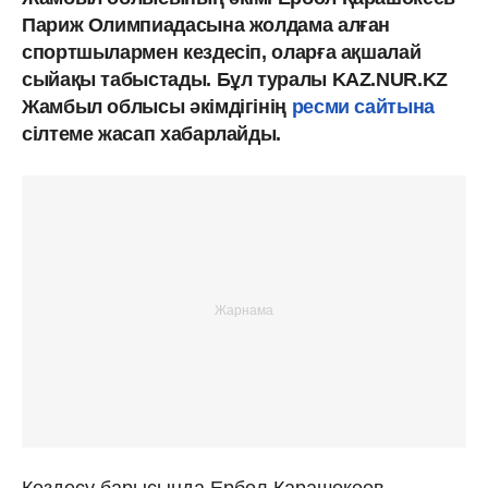
Париж Олимпиадасына жолдама алған
спортшылармен кездесіп, оларға ақшалай
сыйақы табыстады. Бұл туралы KAZ.NUR.KZ
Жамбыл облысы әкімдігінің
ресми сайтына
сілтеме жасап хабарлайды.
Кездесу барысында Ербол Қарашөкеев