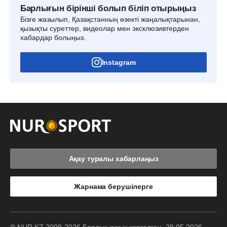
Барлығын бірінші болып біліп отырыңыз
Бізге жазылып, Қазақстанның өзекті жаңалықтарынан,
қызықты суреттер, видеолар мен эксклюзивтерден
хабардар болыңыз.
Instagram
Ақау туралы хабарлаңыз
Жарнама берушілерге
® NUR.KZ 2009-2026 Барлық құқық қорғалған. 29.05.2026