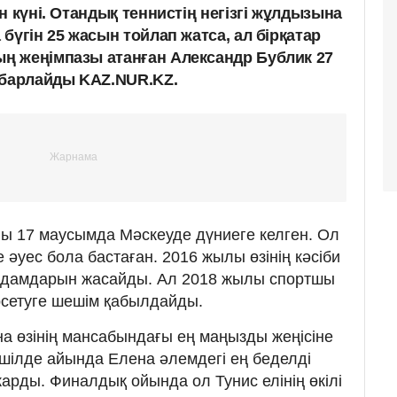
н күні. Отандық теннистің негізгі жұлдызына
бүгін 25 жасын тойлап жатса, ал бірқатар
ң жеңімпазы атанған Александр Бублик 27
абарлайды KAZ.NUR.KZ.
ы 17 маусымда Мәскеуде дүниеге келген. Ол
 әуес бола бастаған. 2016 жылы өзінің кәсіби
адамдарын жасайды. Ал 2018 жылы спортшы
рсетуге шешім қабылдайды.
 өзінің мансабындағы ең маңызды жеңісіне
 шілде айында Елена әлемдегі ең беделді
арды. Финалдық ойында ол Тунис елінің өкілі