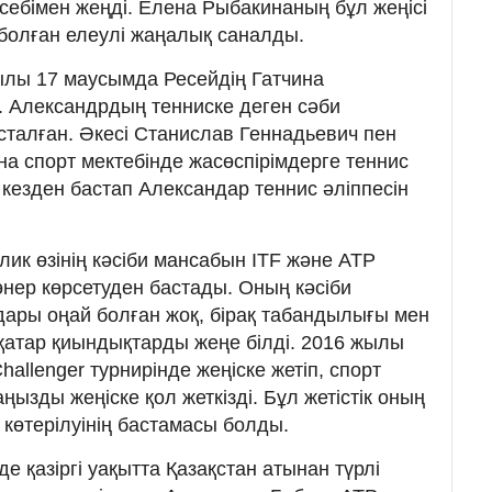
 есебімен жеңді. Елена Рыбакинаның бұл жеңісі
болған елеулі жаңалық саналды.
ылы 17 маусымда Ресейдің Гатчина
. Александрдың тенниске деген сәби
сталған. Әкесі Станислав Геннадьевич пен
а спорт мектебінде жасөспірімдерге теннис
л кезден бастап Александар теннис әліппесін
ик өзінің кәсіби мансабын ITF және ATP
өнер көрсетуден бастады. Оның кәсіби
дары оңай болған жоқ, бірақ табандылығы мен
рқатар қиындықтарды жеңе білді. 2016 жылы
allenger турнирінде жеңіске жетіп, спорт
зды жеңіске қол жеткізді. Бұл жетістік оның
 көтерілуінің бастамасы болды.
 де қазіргі уақытта Қазақстан атынан түрлі