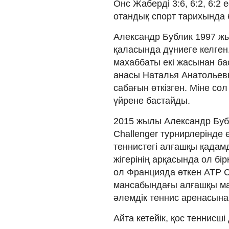
Онс Жаберді 3:6, 6:2, 6:2
отандық спорт тарихында 
Александр Бублик 1997 ж
қаласында дүниеге келген
махаббаты екі жасынан ба
анасы Наталья Анатольевн
сабағын өткізген. Міне со
үйрене бастайды.
2015 жылы Александр Бубл
Challenger турнирлерінде 
теннистегі алғашқы қадам
жігерінің арқасында ол бі
ол Францияда өткен ATP Ch
мансабындағы алғашқы маңы
әлемдік теннис аренасына
Айта кетейік, қос теннисші