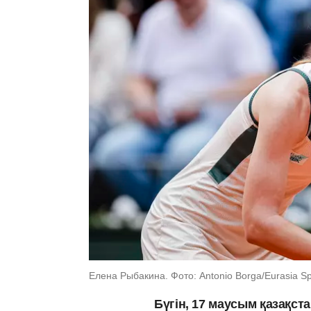
Елена Рыбакина. Фото: Antonio Borga/Eurasia Sp
Бүгін, 17 маусым қазақст