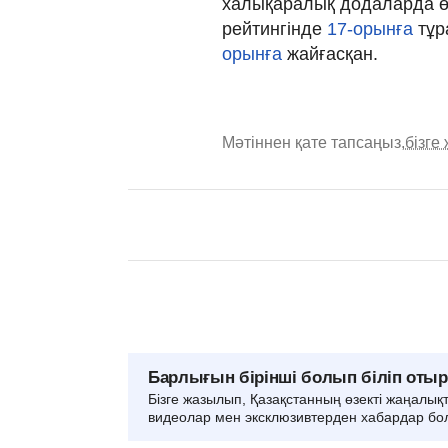
халықаралық додаларда өн
рейтингінде
17-орынға
тұр
орынға
жайғасқан.
Мәтіннен қате тапсаңыз,
бізге
Барлығын бірінші болып біліп оты
Бізге жазылып, Қазақстанның өзекті жаңалық
видеолар мен эксклюзивтерден хабардар бо