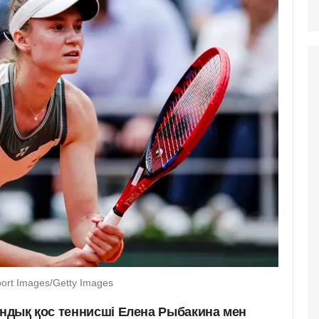
ort Images/Getty Images
андық қос теннисші Елена Рыбакина мен