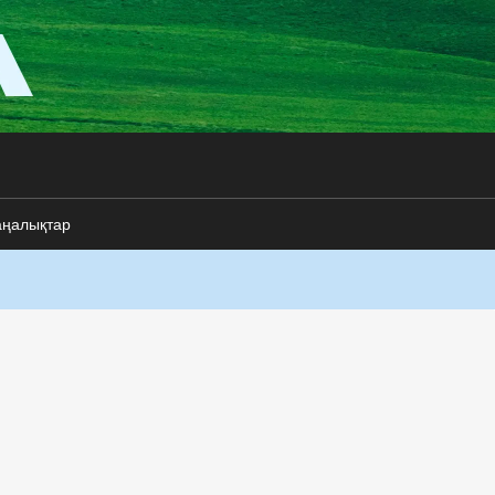
аңалықтар