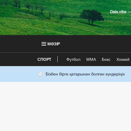
МӘЗІР
СПОРТ
Футбол
ММА
Бокс
Хоккей
Бізбен бірге қатарынан болған күндеріңіз