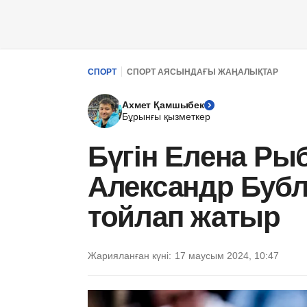
СПОРТ
СПОРТ АЯСЫНДАҒЫ ЖАҢАЛЫҚТАР
Ахмет Қамшыбек
Бұрынғы қызметкер
Бүгін Елена Ры
Александр Бубли
тойлап жатыр
Жарияланған күні:
17 маусым 2024, 10:47