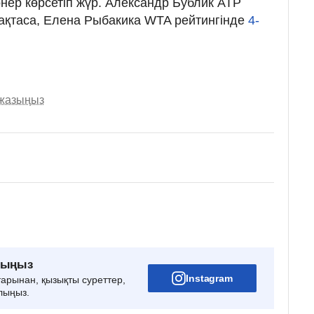
ер көрсетіп жүр. Александр Бублик ATP
ақтаса, Елена Рыбакика WTA рейтингінде
4-
 жазыңыз
рыңыз
Instagram
тарынан, қызықты суреттер,
лыңыз.