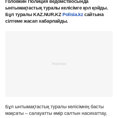
Головкин Полиция ведомствосында
ынтымақтастық туралы келісімге қол қойды.
Бұл туралы KAZ.NUR.KZ
Polisia.kz
сайтына
сілтеме жасап хабарлайды.
Бұл ынтымақтастық туралы келісімнің басты
мақсаты – салауатты өмір салтын насихаттау,