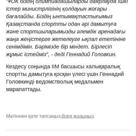
"ҰОК біздің олимпиадашыларды даярлауда Ішкі
істер министрлігінің қолдауын жоғары
бағалайды. Біздің ынтымақтастығымыз
Қазақстанда спортты одан әрі дамытуға
және спортшыларымызды әлемдік аренадағы
жаңа жеңістерге жетелеуге ықпал ететініне
сенімдімін. Бәрімізде бір міндет. Бірлесіп
жұмыс істейміз", - деді Геннадий Головкин.
Кездесу соңында ІІМ басшысы халықаралық
спортты дамытуға қосқан үлесі үшін Геннадий
Головкинді ведомстволық медальмен
марапаттады.
Мәтіннен қате тапсаңыз,
бізге жазыңыз