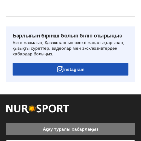
Барлығын бірінші болып біліп отырыңыз
Бізге жазылып, Қазақстанның өзекті жаңалықтарынан,
қызықты суреттер, видеолар мен эксклюзивтерден
хабардар болыңыз.
Instagram
Ақау туралы хабарлаңыз