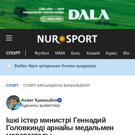
СПОРТ
Футбол
ММА
Бокс
Хоккей
Күрес
Өзге 
Бізбен бірге қатарынан болған күндеріңіз
СПОРТ
СПОРТ АЯСЫНДАҒЫ ЖАҢАЛЫҚТАР
Ахмет Қамшыбек
Бұрынғы қызметкер
Ішкі істер министрі Геннадий
Головкинді арнайы медальмен