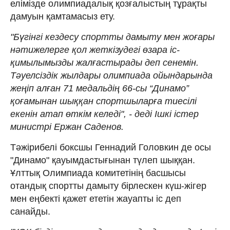
елімізде олимпиадалық қозғалыстың тұрақты
дамуын қамтамасыз ету.
"Бүгінгі кездесу спортты дамыту мен жоғары
нәтижелерге қол жеткізудегі өзара іс-
қимылымызды жалғастырады деп сенемін.
Тәуелсіздік жылдары олимпиада ойындарында
жеңіп алған 71 медальдің 66-сы “Динамо”
қоғамынан шыққан спортшыларға тиесілі
екенін атап өткім келеді", - деді Ішкі істер
министрі Ержан Саденов.
Тәжірибелі боксшы Геннадий Головкин де осы
"Динамо" қауымдастығынан түлеп шыққан.
Ұлттық Олимпиада комитетінің басшысы
отандық спортты дамыту бірлескен күш-жігер
мен еңбекті қажет ететін жауапты іс деп
санайды.