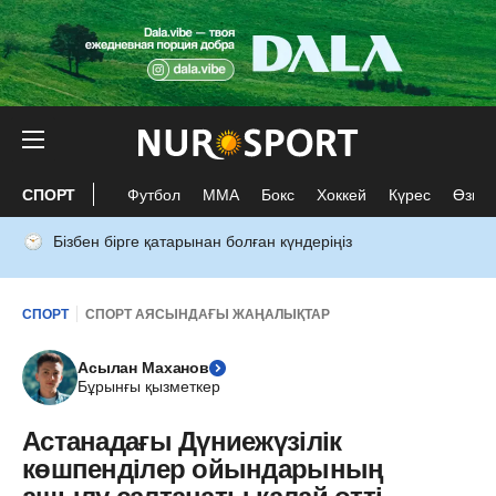
СПОРТ
Футбол
ММА
Бокс
Хоккей
Күрес
Өзге 
Бізбен бірге қатарынан болған күндеріңіз
СПОРТ
СПОРТ АЯСЫНДАҒЫ ЖАҢАЛЫҚТАР
Асылан Маханов
Бұрынғы қызметкер
Астанадағы Дүниежүзілік
көшпенділер ойындарының