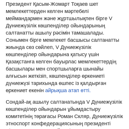
Президент Қасым-Жомарт Тоқаев шет
мемлекеттерден келген мәртебелі
меймандармен және жұртшылықпен бірге V
Дүниежүзілік көшпенділер ойындарының
салтанатты ашылу рәсімін тамашалады.
Cонымен бірге мемлекет басшысы салтанатты
жиында сөз сөйлеп, V Дүниежүзілік
көшпенділер ойындарына қатысу үшін
Қазақстанға келген бауырлас мемлекеттердің
басшылары мен спортшыларға шынайы
алғысын жеткізіп, көшпенділер өркениеті
дүниежүзі тарихында өшпес із қалдырған
өркениет екенін
айрықша атап өтті.
Сондай-ақ ашылу салтанатында V Дүниежүзілік
көшпенділер ойындарын ұйымдастыру
комитетінің төрағасы Роман Скляр, Дүниежүзілік
этноспорт конфедерациясының президенті