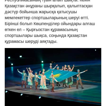
Қазақстан әнұраны шырқалып, қалыптасқан
дәстүр бойынша жарысқа қатысушы
мемлекеттер спортшыларының шеруі өтті.
Бірінші болып Көшпенділер ойындары алғаш
өткен ел – Қырғызстан құрамасының
спортшылары шықса, соңында Қазақстан
құрамасы шеруді аяқтады.