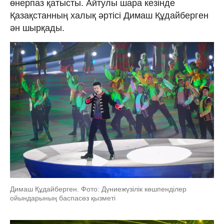
өнерпаз қатысты. Айтулы шара кезінде
Қазақстанның халық әртісі Димаш Құдайберген
ән шырқады.
Димаш Құдайберген. Фото: Дүниежүзілік көшпенділер
ойындарының баспасөз қызметі