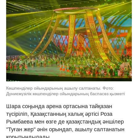
Көшпенділер ойындарының ашылу салтанаты. Фото:
Дүниежүзілік көшпенділер ойындарының баспасөз қызметі
Шара соңында арена ортасына тайқазан
түсіріліп, Қазақстанның халық әртісі Роза
Рымбаева мен өзге де қазақстандық әншілер
"Туған жер" әнін орындап, ашылу салтанатын
қорытындылады.