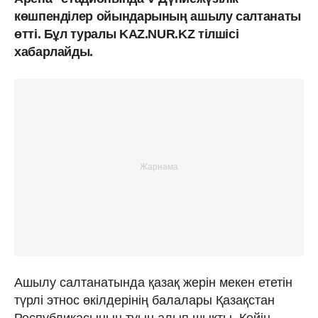
көшпенділер ойындарының ашылу салтанаты
өтті. Бұл туралы KAZ.NUR.KZ тілшісі
хабарлайды.
Ашылу салтанатында қазақ жерін мекен ететін
түрлі этнос өкілдерінің балалары Қазақстан
Республикасының туын алып шықты. Кейін