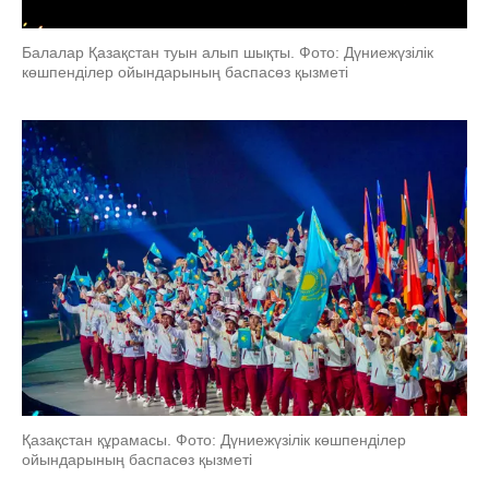
Балалар Қазақстан туын алып шықты. Фото: Дүниежүзілік
көшпенділер ойындарының баспасөз қызметі
Қазақстан құрамасы. Фото: Дүниежүзілік көшпенділер
ойындарының баспасөз қызметі