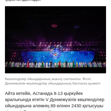
Көшпенділер ойындарының ашылу салтанаты. Фото:
Дүниежүзілік көшпенділер ойындарының баспасөз қызметі
Айта кетейік, Астанада 8-13 қыркүйек
аралығында өтетін V Дүниежүзілік көшпенділер
ойындарына әлемнің 89 елінен 2430 қатысушы