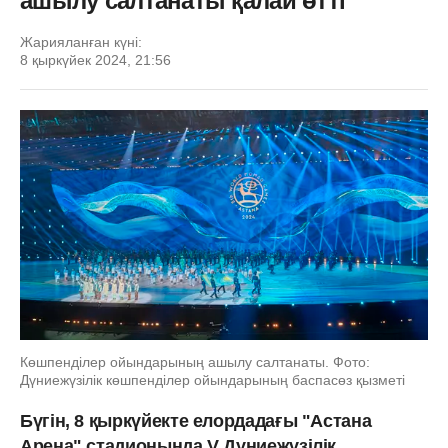
ашылу салтанаты қалай өтті
Жарияланған күні:
8 қыркүйек 2024, 21:56
Көшпенділер ойындарының ашылу салтанаты. Фото:
Дүниежүзілік көшпенділер ойындарының баспасөз қызметі
Бүгін, 8 қыркүйекте елордадағы "Астана
Арена" стадионында V Дүниежүзілік