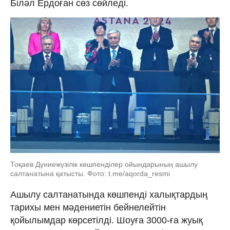
Біләл Ердоған сөз сөйледі.
Тоқаев Дүниежүзілік көшпенділер ойындарының ашылу
салтанатына қатысты. Фото: t.me/aqorda_resmi
Ашылу салтанатында көшпенді халықтардың
тарихы мен мәдениетін бейнелейтін
қойылымдар көрсетілді. Шоуға 3000-ға жуық