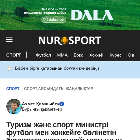
СПОРТ
Футбол
ММА
Бокс
Хоккей
Күрес
Өзге 
Бізбен бірге қатарынан болған күндеріңіз
СПОРТ
СПОРТ АЯСЫНДАҒЫ ЖАҢАЛЫҚТАР
Ахмет Қамшыбек
Бұрынғы қызметкер
Туризм және спорт министрі
футбол мен хоккейге бөлінетін