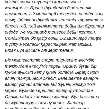
секілді спорт түрлерін қарастырып
жатырмыз. Әрине футболда бюджеттік
лимиттер 1-2 миллиард теңгеден аспайтыны
анық. Өйткені футболға кететін қаражатты
білесіз ғой. Кей мәліметтер бойынша бірқатар
өңірде 3-4 миллиард теңгеге дейін жеткен.
Сондықтан біз қазір соны 1-2 миллиард теңге
түсіру мәселесін қарастырып жатырмыз.
Бірақ бұл мәселе әлі зерттеледі.
Біз мемлекеттік спорт түрлеріне әлемдік
тәжірибені әкелуіміз керек. Әрине, бұған бір
күнде ауысып кету қиын болады. Бірақ сырт
елдің тәжірибесін әкеліп, келешекте өздерін-
өздері ұстай алатындай жүйені жасауымыз
керек. Бүгінде көршілес елдер футболдан
Олимпиадаға қатысып жатыр. Бұл бағытта
да жүйелі жұмыс жасау керек. Балалар
футболынан бастап арнайы жүйе керек.