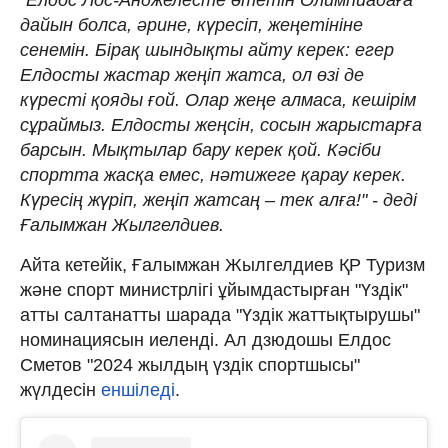
дайын болса, әрине, күресіп, жеңетініне
сенемін. Бірақ шындықты айту керек: егер
Елдосты жастар жеңіп жатса, ол өзі де
күресті қояды ғой. Олар жеңе алмаса, кешірім
сұраймыз. Елдосты жеңсін, сосын жарыстарға
барсын. Мықтылар бару керек қой. Кәсіби
спортта жасқа емес, нәтижеге қарау керек.
Күресің жүріп, жеңіп жатсаң – тек алға!" - деді
Ғалымжан Жылгелдиев.
Айта кетейік, Ғалымжан Жылгелдиев ҚР Туризм
және спорт министрлігі ұйымдастырған "Үздік"
атты салтанатты шарада "Үздік жаттықтырушы"
номинациясын иеленді. Ал дзюдошы Елдос
Сметов "2024 жылдың үздік спортшысы"
жүлдесін
еншіледі
.