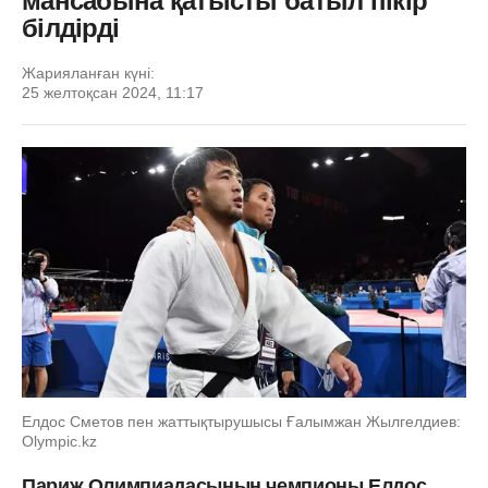
мансабына қатысты батыл пікір
білдірді
Жарияланған күні:
25 желтоқсан 2024, 11:17
Елдос Сметов пен жаттықтырушысы Ғалымжан Жылгелдиев:
Olympic.kz
Париж Олимпиадасының чемпионы Елдос