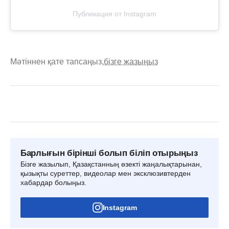
Публикация от Instagram
Мәтіннен қате тапсаңыз,
бізге жазыңыз
Барлығын бірінші болып біліп отырыңыз
Бізге жазылып, Қазақстанның өзекті жаңалықтарынан,
қызықты суреттер, видеолар мен эксклюзивтерден
хабардар болыңыз.
Instagram