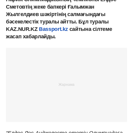
Сметовтің жеке бапкері Ғалымжан
Жылгелдиев шәкіртінің салмағындағы
бәсекелестік туралы айтты. Бұл туралы
KAZ.NUR.KZ
Bassport.kz
сайтына сілтеме
жасап хабарлайды.
"Елдос Лос-Анджелесте өтетін Олимпиадаға