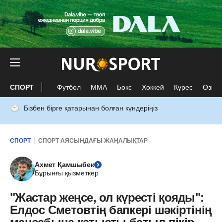
СПОРТ
Футбол
ММА
Бокс
Хоккей
Күрес
Өзге 
Бізбен бірге қатарынан болған күндеріңіз
СПОРТ
СПОРТ АЯСЫНДАҒЫ ЖАҢАЛЫҚТАР
Ахмет Қамшыбек
Бұрынғы қызметкер
"Жастар жеңсе, ол күресті қояды":
Елдос Сметовтің бапкері шәкіртінің