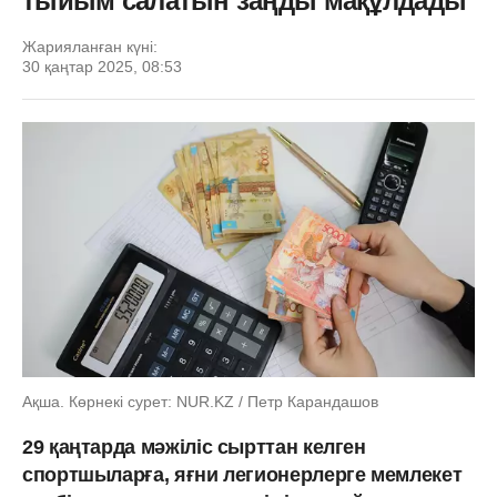
тыйым салатын заңды мақұлдады
Жарияланған күні:
30 қаңтар 2025, 08:53
Ақша. Көрнекі сурет: NUR.KZ / Петр Карандашов
29 қаңтарда мәжіліс сырттан келген
спортшыларға, яғни легионерлерге мемлекет