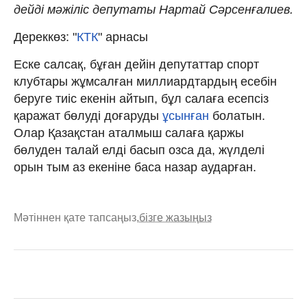
дейді мәжіліс депутаты Нартай Сәрсенғалиев.
Дереккөз: "
КТК
" арнасы
Еске салсақ, бұған дейін депутаттар спорт
клубтары жұмсалған миллиардтардың есебін
беруге тиіс екенін айтып, бұл салаға есепсіз
қаражат бөлуді доғаруды
ұсынған
болатын.
Олар Қазақстан аталмыш салаға қаржы
бөлуден талай елді басып озса да, жүлделі
орын тым аз екеніне баса назар аударған.
Мәтіннен қате тапсаңыз,
бізге жазыңыз