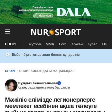
СПОРТ
Футбол
ММА
Бокс
Хоккей
Күрес
Өзге 
Бізбен бірге қатарынан болған күндеріңіз
СПОРТ
СПОРТ АЯСЫНДАҒЫ ЖАҢАЛЫҚТАР
Жұлдыз Кенжегалиева
Қазақ редакциясының басшысы
Мәжіліс елімізде легионерлерге
мемлекет есебінен ақша төлеуге