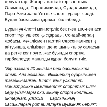
депутаттар. Жоғары жетістіктер спортына:
Олимпиада, Паралимпиада, Сурдолимпиада,
Пара-Азия және Ұлттық спорт түрлері кіреді.
Бұдан басқасына қаражат бөлінбейді.
Бұрын уәкілетті министрлік бекіткен 180-нен аса
спорт түрі үш есе қысқарады. Сондай-ақ заң
жобасы, мәжілісмен Нартай Сәрсенғалиевтің
айтуынша, еліміздегі дене шынықтыру саласын
да ретке келтіруге, жас буынды спортқа
тәрбиелеуде маңызды құрал болуға тиіс.
"Бір азамат 20 жылдан бері басшылықта
отыр. Ала алмайды. Әкімдердің бұйрығымен
тағайындалған. Бітті. Енді уәкілетті
министрлікке мемлекеттік спорттық білім
беру ұйымдары яки, мынау спорт колледжі,
интернат, ДЮСШ — барлығының
басшыларын ротациялауға мүмкіндік бердік", -