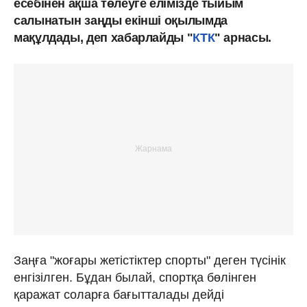
есебінен ақша төлеуге елімізде тыйым
салынатын заңды екінші оқылымда
мақұлдады, деп хабарлайды "
КТК
" арнасы.
Заңға "жоғары жетістіктер спорты" деген түсінік
енгізілген. Бұдан былай, спортқа бөлінген
қаражат соларға бағытталады дейді