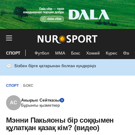
СПОРТ
Футбол
ММА
Бокс
Хоккей
Күрес
Өзге 
Бізбен бірге қатарынан болған күндеріңіз
СПОРТ
БОКС
Акырыс Сейтказы
АС
Бұрынғы қызметкер
Мэнни Пакьяоны бір соққымен
құлатқан қазақ кім? (видео)