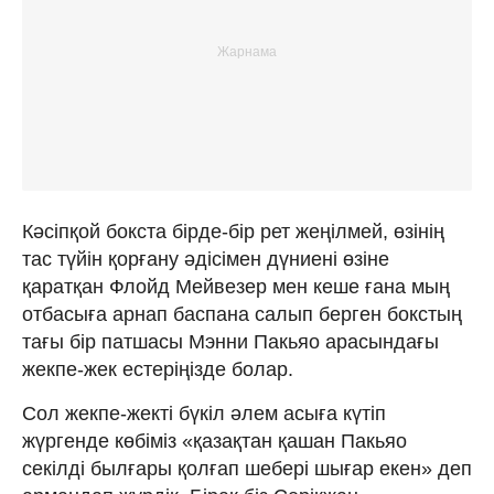
Кәсіпқой бокста бірде-бір рет жеңілмей, өзінің
тас түйін қорғану әдісімен дүниені өзіне
қаратқан Флойд Мейвезер мен кеше ғана мың
отбасыға арнап баспана салып берген бокстың
тағы бір патшасы Мэнни Пакьяо арасындағы
жекпе-жек естеріңізде болар.
Сол жекпе-жекті бүкіл әлем асыға күтіп
жүргенде көбіміз «қазақтан қашан Пакьяо
секілді былғары қолғап шебері шығар екен» деп