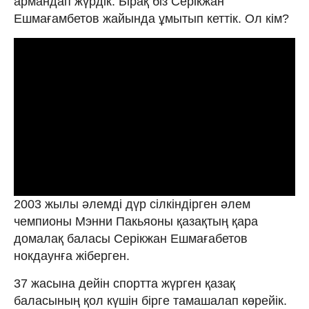
армандап жүрдік. Бірақ біз Серікжан
Ешмағамбетов жайында ұмытып кеттік. Ол кім?
2003 жылы әлемді дүр сілкіндірген әлем
чемпионы Мэнни Пакьяоны қазақтың қара
домалақ баласы Серікжан Ешмағабетов
нокдаунға жіберген.
37 жасына дейін спортта жүрген қазақ
баласының қол күшін бірге тамашалап көрейік.