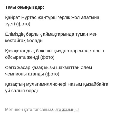
Тағы оқыңыздар:
Қайрат Нұртас жантүршігерлік жол апатына
түсті (фото)
Еліміздің барлық аймақтарында тұман мен
көктайғақ болады
Қазақстандық боксшы қыздар қарсыластарын
ойсырата жеңді (фото)
Сегіз жасар қазақ қызы шахматтан әлем
чемпионы атанды (фото)
Қазақтың мультимиллионері Назым Қызайбайға
үй салып берді
Мәтіннен қате тапсаңыз,
бізге жазыңыз