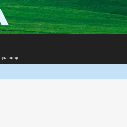
аңалықтар