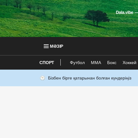
МӘЗІР
СПОРТ
Футбол
ММА
Бокс
Хоккей
Бізбен бірге қатарынан болған күндеріңіз