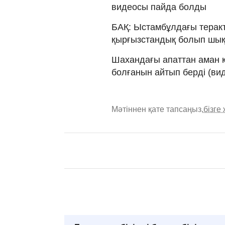
видеосы пайда болды
БАҚ: Ыстамбұлдағы теракт
қырғызстандық болып шық
Шахандағы апаттан аман 
болғанын айтып берді (ви
Мәтіннен қате тапсаңыз,
бізге