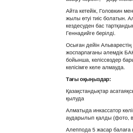
Айта кетейік, Головкин м
жылы өтуі тиіс болатын. 
кездесуден бас тартқанды
Геннадийге берілді.
Осыған дейін Альварестің
жоспарлағаны әлемдік БАҚ
бойынша, келіссөздер бар
келісімге келе алмауда.
Тағы оқыңыздар:
Қазақстандықтар асатаяқс
қылуда
Алматыда инкассатор көліг
аударылып қалды (фото, 
Алеппода 5 жасар балаға 