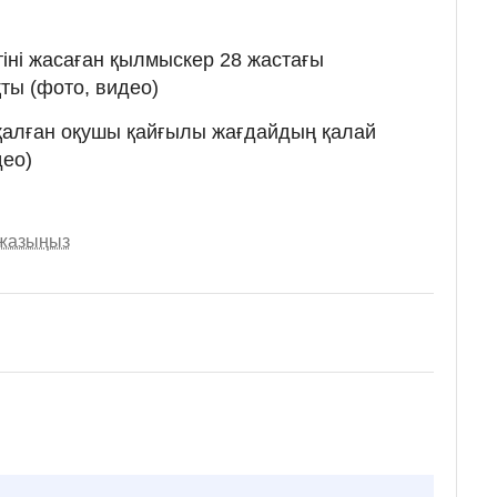
іні жасаған қылмыскер 28 жастағы
ты (фото, видео)
қалған оқушы қайғылы жағдайдың қалай
део)
 жазыңыз