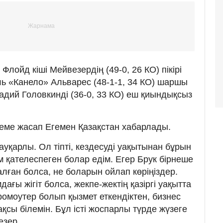
лойд кіші Мейвезердің (49-0, 26 КО) пікірі
ь «Канело» Альварес (48-1-1, 34 КО) шаршы
адий Головкинді (36-0, 33 КО) еш қиындықсыз
лтеме жасап Егемен Қазақстан хабарлады.
уқарлы. Ол тіпті, кездесуді уақытынан бұрын
м қателеспеген болар едім. Егер Брук бірнеше
лған болса, не боларын ойлап көріңіздер.
ағы жігіт болса, жекпе-жектің қазіргі уақытта
ромоутер болып қызмет еткендіктен, бизнес
сы білемін. Бұл істі жоспарлы түрде жүзеге
езер.