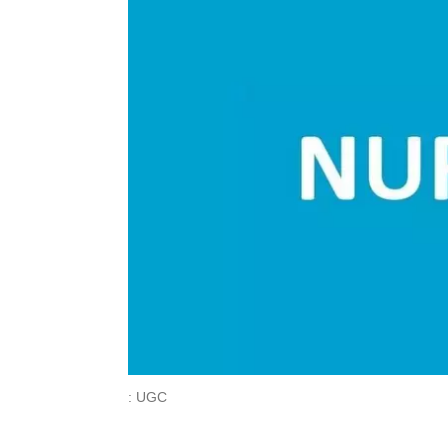
: UGC