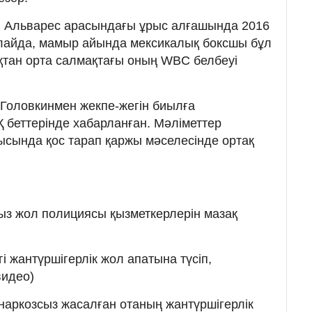
ен Альварес арасындағы ұрыс алғашында 2016
Алайда, мамыр айында мексикалық боксшы бұл
қтан орта салмақтағы оның WBC белбеуі
 Головкинмен жекпе-жегін биылға
 беттерінде хабарланған. Мәліметтер
ысында қос тарап қаржы мәселесінде ортақ
ыз жол полициясы қызметкерлерін мазақ
і жантүршігерлік жол апатына түсіп,
видео)
наркозсыз жасалған отаның жантүршігерлік