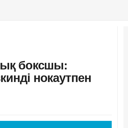
лық боксшы:
кинді нокаутпен