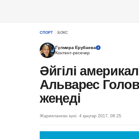
СПОРТ
БОКС
Гүлмира Ерубаева
Контент-ресечер
Әйгілі америка
Альварес Голов
жеңеді
Жарияланған күні:
4 қаңтар 2017, 08:25