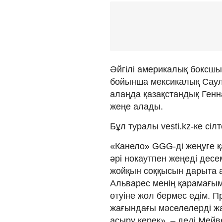
Әйгілі америкалық боксшы Ф
бойынша мексикалық Саул
алаңда қазақстандық Генн
жеңе алады.
Бұл туралы vesti.kz-ке сі
«Канело» GGG-ді жеңуге қа
әрі нокаутпен жеңеді десе
жойқын соққысын дарыта а
Альварес менің қарамағымд
өтуіне жол бермес едім. П
жағындағы мәселелерді жақ
асыру керек», ­– деді Мейв