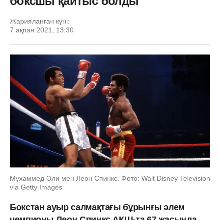
боксшы қайтыс болды
Жарияланған күні:
7 ақпан 2021, 13:30
Мұхаммед Әли мен Леон Спинкс. Фото: Walt Disney Television
via Getty Images
Бокстан ауыр салмақтағы бұрынғы әлем
чемпионы Леон Спинкс АҚШ-та 67 жасында