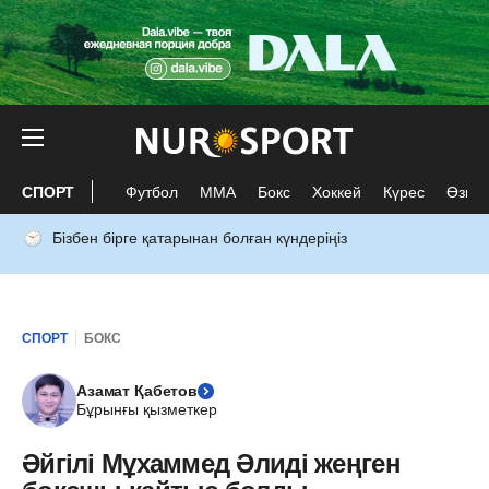
СПОРТ
Футбол
ММА
Бокс
Хоккей
Күрес
Өзге 
Бізбен бірге қатарынан болған күндеріңіз
СПОРТ
БОКС
Азамат Қабетов
Бұрынғы қызметкер
Әйгілі Мұхаммед Әлиді жеңген