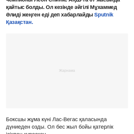
қайтыс болды. Ол кезінде әйгілі Мұхаммед
Әлиді жеңген еді деп хабарлайды
Sputnik
Қазақстан.
Боксшы жұма күні Лас-Вегас қаласында
дүниеден озды. Ол бес жыл бойы қатерлік