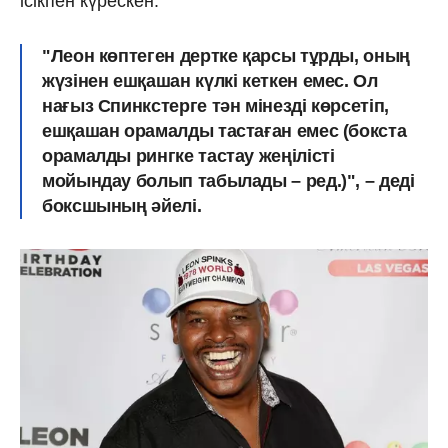
ісікпен күрескен.
"Леон көптеген дертке қарсы тұрды, оның
жүзінен ешқашан күлкі кеткен емес. Ол
нағыз Спинкстерге тән мінезді көрсетіп,
ешқашан орамалды тастаған емес (бокста
орамалды рингке тастау жеңілісті
мойындау болып табылады – ред.)", – деді
боксшының әйелі.