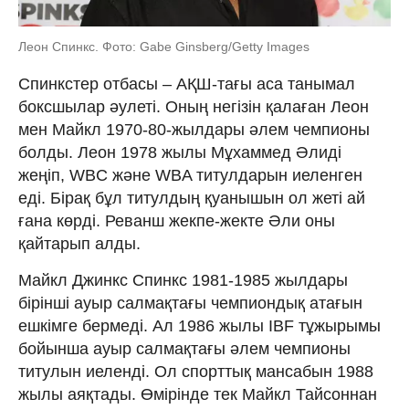
Леон Спинкс. Фото: Gabe Ginsberg/Getty Images
Спинкстер отбасы – АҚШ-тағы аса танымал
боксшылар әулеті. Оның негізін қалаған Леон
мен Майкл 1970-80-жылдары әлем чемпионы
болды. Леон 1978 жылы Мұхаммед Әлиді
жеңіп, WBC және WBA титулдарын иеленген
еді. Бірақ бұл титулдың қуанышын ол жеті ай
ғана көрді. Реванш жекпе-жекте Әли оны
қайтарып алды.
Майкл Джинкс Спинкс 1981-1985 жылдары
бірінші ауыр салмақтағы чемпиондық атағын
ешкімге бермеді. Ал 1986 жылы IBF тұжырымы
бойынша ауыр салмақтағы әлем чемпионы
титулын иеленді. Ол спорттық мансабын 1988
жылы аяқтады. Өмірінде тек Майкл Тайсоннан