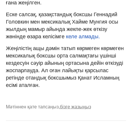
ғана жеңілген.
Еске салсақ, қазақстандық боксшы Геннадий
Головкин мен мексикалық Хайме Мунгия осы
жылдың мамыр айында жекпе-жек өткізу
жөнінде өзара келісімге
келе алмады.
Жеңілістің ащы дәмін татып көрмеген көрмеген
мексикалық боксшы орта салмақтағы үшінші
кездесуін сәуір айының ортасына дейін өткізуді
жоспарлауда. Ал оған лайықты қарсылас
ретінде отандық боксшымыз Қанат Исламның
есімі аталған.
Мәтіннен қате тапсаңыз,
бізге жазыңыз