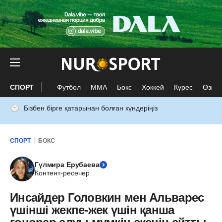
СПОРТ
Футбол
ММА
Бокс
Хоккей
Күрес
Өзге 
Бізбен бірге қатарынан болған күндеріңіз
СПОРТ
БОКС
Гүлмира Ерубаева
Контент-ресечер
Инсайдер Головкин мен Альварес
үшінші жекпе-жек үшін қанша