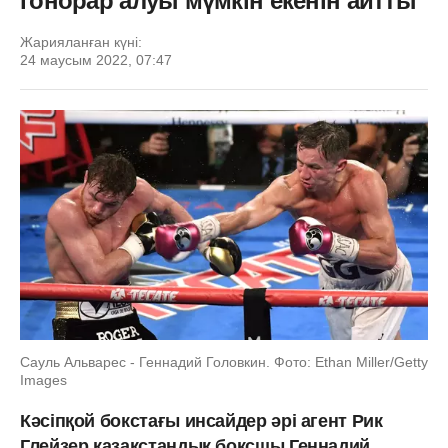
гонорар алуы мүмкін екенін айтты
Жарияланған күні:
24 маусым 2022, 07:47
Сауль Альварес - Геннадий Головкин. Фото: Ethan Miller/Getty
Images
Кәсіпқой бокстағы инсайдер әрі агент Рик
Глейзер қазақстандық боксшы Геннадий