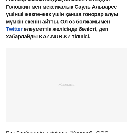
Головкин мен мексикалық Сауль Альварес
үшінші жекпе-жек үшін қанша гонорар алуы
мүмкін екенін айтты. Ол өз болжамымен
Twitter
әлеуметтік желісінде бөлісті, деп
хабарлайды KAZ.NUR.KZ тілшісі.
Рик Глейзердің пікірінше, "Канело"
-
GGG