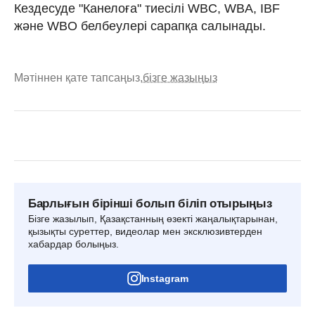
Кездесуде "Канелоға" тиесілі WBC, WBA, IBF
және WBO белбеулері сарапқа салынады.
Мәтіннен қате тапсаңыз,
бізге жазыңыз
Барлығын бірінші болып біліп отырыңыз
Бізге жазылып, Қазақстанның өзекті жаңалықтарынан,
қызықты суреттер, видеолар мен эксклюзивтерден
хабардар болыңыз.
Instagram