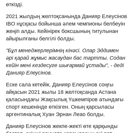
өткізді.
2021 жылдың желтоқсанында Данияр Елеусінов
IBO нұсқасы бойынша әлем чемпионы белбеуін
жеңіп алды. Кейінірек боксшының титулынан
айырылғаны белгілі болды.
"Бұл менеджерлерімнің кінәсі. Олар Эддимен
әрі қарай жұмыс жасаудан бас тартты. Содан
кейін мені кездесуге шығармай ұстады", - деді
Данияр Елеусінов.
Еске сала кетейік, Данияр Елеусінов соңғы
айқасын 2021 жылы 18 желтоқсанда Астана
қаласындағы Жақсылық Үшкемпіров атындағы
спорт кешенінде өткізген. Оның қарсыласы
аргентиналық Хуан Эрнан Леао болды.
Данияр Елеусінов жекпе-жекті өте қарқынды