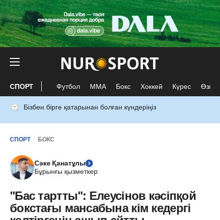
СПОРТ
Футбол
ММА
Бокс
Хоккей
Күрес
Өзге 
Бізбен бірге қатарынан болған күндеріңіз
СПОРТ
БОКС
Сәке Қанатұлы
Бұрынғы қызметкер
"Бас тартты": Елеусінов кәсіпқой
бокстағы мансабына кім кедергі