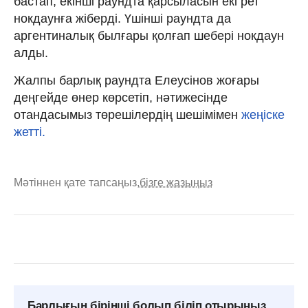
бастап, екінші раундта қарсыласын екі рет
нокдаунға жіберді. Үшінші раундта да
аргентиналық былғары қолғап шебері нокдаун
алды.
Жалпы барлық раундта Елеусінов жоғары
деңгейде өнер көрсетіп, нәтижесінде
отандасымыз төрешілердің шешімімен
жеңіске
жетті.
Мәтіннен қате тапсаңыз,
бізге жазыңыз
Барлығын бірінші болып біліп отырыңыз