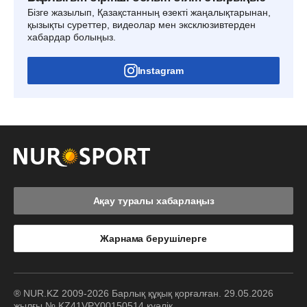
Бізге жазылып, Қазақстанның өзекті жаңалықтарынан,
қызықты суреттер, видеолар мен эксклюзивтерден
хабардар болыңыз.
Instagram
Ақау туралы хабарлаңыз
Жарнама берушілерге
® NUR.KZ 2009-2026 Барлық құқық қорғалған. 29.05.2026
жылғы № KZ41VPY00150514 куәлік.