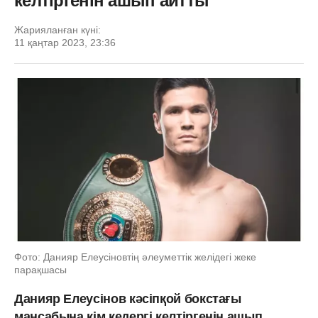
келтіргенін ашып айтты
Жарияланған күні:
11 қаңтар 2023, 23:36
Фото: Данияр Елеусіновтің әлеуметтік желідегі жеке
парақшасы
Данияр Елеусінов кәсіпқой бокстағы
мансабына кім кедергі келтіргенін ашып