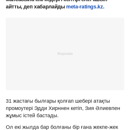
айтты, деп хабарлайды
meta-ratings.kz.
31 жастағы былғары қолғап шебері атақты
промоутері Эдди Хирннен кетіп, Зия Әлиевпен
жұмыс істей бастады.
Ол екі жылда бар болғаны бір ғана жекпе-жек