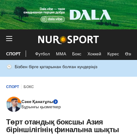
СПОРТ
Футбол
ММА
Бокс
Хоккей
Күрес
Өзге 
Бізбен бірге қатарынан болған күндеріңіз
СПОРТ
БОКС
Сәке Қанатұлы
Бұрынғы қызметкер
Төрт отандық боксшы Азия
біріншілігінің финалына шықты