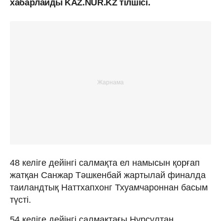
хабарлайды KAZ.NUR.KZ тілшісі.
48 келіге дейінгі салмақта ел намысын қорғап
жатқан Санжар Тәшкенбай жартылай финалда
таиландтық Наттхапхонг Тхуамчароннан басым
түсті.
54 келіге дейінгі салмақтағы Нұрсұлтан