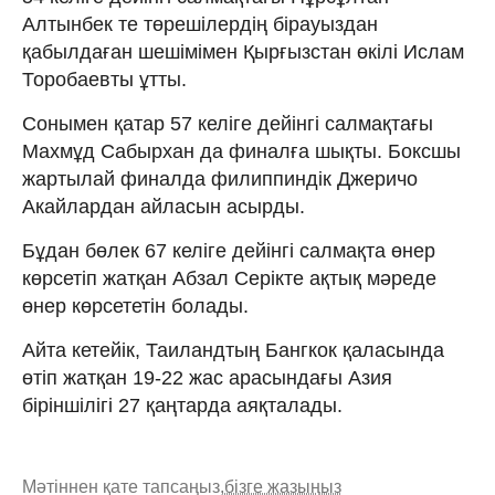
Алтынбек те төрешілердің бірауыздан
қабылдаған шешімімен Қырғызстан өкілі Ислам
Торобаевты ұтты.
Сонымен қатар 57 келіге дейінгі салмақтағы
Махмұд Сабырхан да финалға шықты. Боксшы
жартылай финалда филиппиндік Джеричо
Акайлардан айласын асырды.
Бұдан бөлек 67 келіге дейінгі салмақта өнер
көрсетіп жатқан Абзал Серікте ақтық мәреде
өнер көрсететін болады.
Айта кетейік, Таиландтың Бангкок қаласында
өтіп жатқан 19-22 жас арасындағы Азия
біріншілігі 27 қаңтарда аяқталады.
Мәтіннен қате тапсаңыз,
бізге жазыңыз