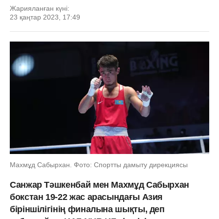
Жарияланған күні:
23 қаңтар 2023, 17:49
Махмұд Сабырхан. Фото: Спортты дамыту дирекциясы
Санжар Тәшкенбай мен Махмұд Сабырхан
бокстан 19-22 жас арасындағы Азия
біріншілігінің финалына шықты, деп