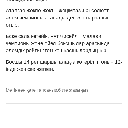
Аталғае жекпе-жектің жеңімпазы абсолютті
әлем чемпионы атанады деп жоспарланып
отыр.
Еске сала кетейік, Рут Чисейл - Малави
чемпионы және әйел боксшылар арасында
әлемдік рейтингтегі көшбасшылардың бірі.
Босшы 14 рет шаршы алаңға көтеріліп, оның 12-
інде жеңіске жеткен.
Мәтіннен қате тапсаңыз,
бізге жазыңыз