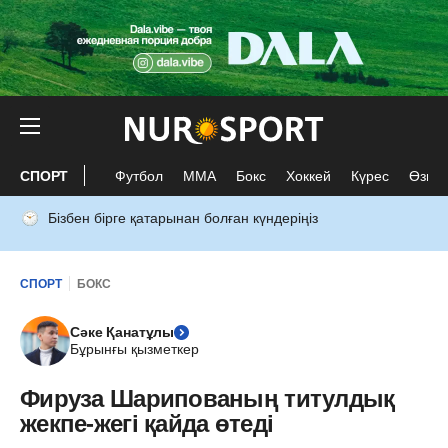
СПОРТ
Футбол
ММА
Бокс
Хоккей
Күрес
Өзге 
Бізбен бірге қатарынан болған күндеріңіз
СПОРТ
БОКС
Сәке Қанатұлы
Бұрынғы қызметкер
Фируза Шарипованың титулдық
жекпе-жегі қайда өтеді