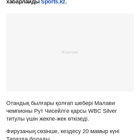
хабарлайды
Sports.kz.
Отандық былғары қолғап шебері Малави
чемпионы Рут Чисейлге қарсы WBC Silver
титулы үшін жекпе-жек өткізеді.
Фирузаның сөзінше, кездесу 20 мамыр күні
Таразда болады.