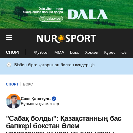
СПОРТ
Футбол
ММА
Бокс
Хоккей
Күрес
Өзге 
Бізбен бірге қатарынан болған күндеріңіз
СПОРТ
БОКС
Сәке Қанатұлы
Бұрынғы қызметкер
"Сабақ болды": Қазақстанның бас
бапкері бокстан Әлем