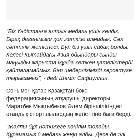
"Біз Үндістанға алтын медаль үшін келдік.
Бірақ дегенімізге қол жеткізе алмадық. Сәл
сәттілік жетіспеді. Бұл біз үшін сабақ болды.
Келесі Қытайдағы Азия ойындары сынды
маңызды жарыста мұнда кеткен қателіктерді
қайталамаймыз. Бар шеберлігімізді көрсетуге
тырысамыз", - деді Шәміл Сафиуллин.
Сонымен қатар Қазақстан бокс
федерациясының атқарушы директоры
Маратбек Мықтыбеков Әлем біріншілігіндегі
отандық спортшылардың жетістігіне баға берді.
"Жалпы бұл нәтижеге көңілім толады.
Құрамамыз 6 медаль жеңіп алды. Десе де әлі