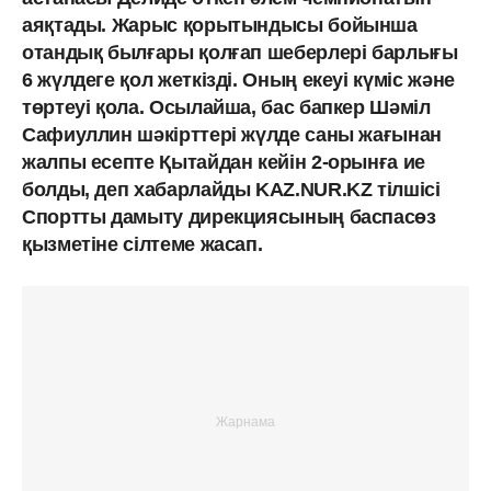
аяқтады. Жарыс қорытындысы бойынша
отандық былғары қолғап шеберлері барлығы
6 жүлдеге қол жеткізді. Оның екеуі күміс және
төртеуі қола. Осылайша, бас бапкер Шәміл
Сафиуллин шәкірттері жүлде саны жағынан
жалпы есепте Қытайдан кейін 2-орынға ие
болды, деп хабарлайды KAZ.NUR.KZ тілшісі
Спортты дамыту дирекциясының баспасөз
қызметіне сілтеме жасап.