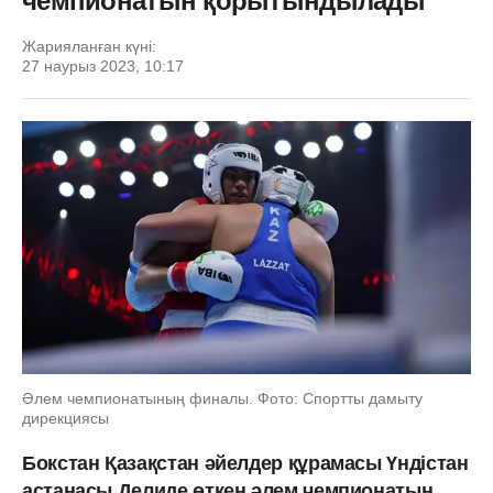
чемпионатын қорытындылады
Жарияланған күні:
27 наурыз 2023, 10:17
Әлем чемпионатының финалы. Фото: Спортты дамыту
дирекциясы
Бокстан Қазақстан әйелдер құрамасы Үндістан
астанасы Делиде өткен әлем чемпионатын