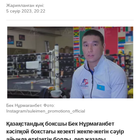
Жарияланған күні:
5 сәуір 2023, 20:22
Бек Нұрмағанбет. Фото:
Instagram/suleimen_promotions_official
Қазақстандық боксшы Бек Нұрмағанбет
кәсіпқой бокстағы кезекті жекпе-жегін сәуір
айында өткізетін болды, деп жазады