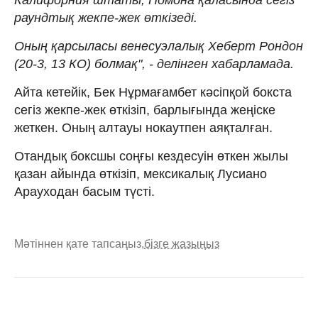
раундтық жекпе-жек өткізеді.
Оның қарсыласы венесуэлалық Хеберт Рондон
(20-3, 13 КО) болмақ", - делінген хабарламада.
Айта кетейік, Бек Нұрмағамбет кәсіпқой бокста
сегіз жекпе-жек өткізіп, барлығында жеңіске
жеткен. Оның алтауы нокаутпен аяқталған.
Отандық боксшы соңғы кездесуін өткен жылы
қазан айында өткізіп, мексикалық Лусиано
Арауходан басым түсті.
Мәтіннен қате тапсаңыз,
бізге жазыңыз