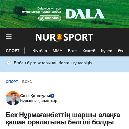
СПОРТ
Футбол
ММА
Бокс
Хоккей
Күрес
Өзге 
Бізбен бірге қатарынан болған күндеріңіз
СПОРТ
БОКС
Сәке Қанатұлы
Бұрынғы қызметкер
Бек Нұрмағанбеттің шаршы алаңға
қашан оралатыны белгілі болды