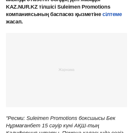
KAZ.NUR.KZ тілшісі Suleimen Promotions
компаниясының баспасөз қызметіне
сілтеме
жасап.
"Ресми: Suleimen Promotions боксшысы Бек
Нұрмағанбет 15 сәуір күні АҚШ-тың
Калифорния штаты, Помона қаласында сегіз