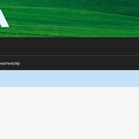
аңалықтар