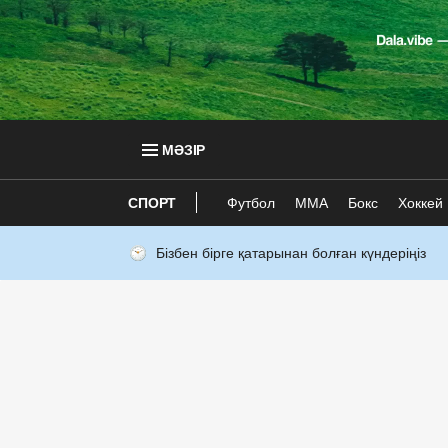
МӘЗІР
СПОРТ
Футбол
ММА
Бокс
Хоккей
Бізбен бірге қатарынан болған күндеріңіз