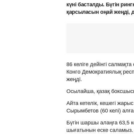
күні басталды. Бүгін рин
қарсыласын оңай жеңді, 
86 келіге дейінгі салмақт
Конго Демократиялық респ
жеңді.
Осылайша, қазақ боксшыс
Айта кетелік, кешегі жарыс
Сырымбетов (60 келі) алғ
Бүгін шаршы алаңға 63,5 к
шығатынын еске саламыз.