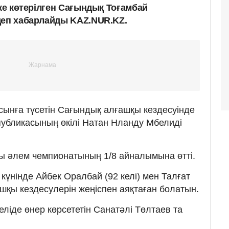
гке көтерілген Сағындық Тоғамбай
деп хабарлайды KAZ.NUR.KZ.
а сынға түсетін Сағындық алғашқы кездесуінде
убликасының өкілі Натан Нланду Мбелиді
ы әлем чемпионатының 1/8 айналымына өтті.
 күнінде Айбек Оралбай (92 келі) мен Талғат
ашқы кездесулерін жеңіспен аяқтаған болатын.
еліде өнер көрсететін Санатәлі Төлтаев та