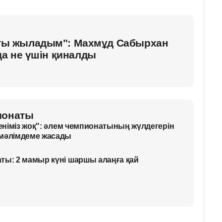
атты жыладым": Махмұд Сабырхан
а не үшін қиналды
ионаты
геніміз жоқ": әлем чемпионатының жүлдегерін
 мәлімдеме жасады
ты: 2 мамыр күні шаршы алаңға қай