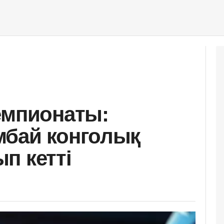
емпионаты:
мбай конголық
п кетті