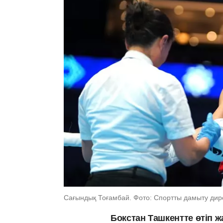
Сағындық Тоғамбай. Фото: Спортты дамыту ди
Бокстан Ташкентте өтіп 