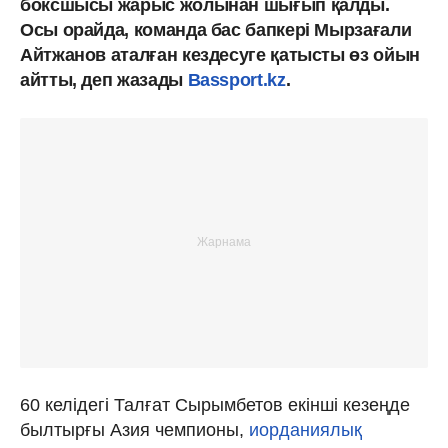
боксшысы жарыс жолынан шығып қалды.
Осы орайда, команда бас бапкері Мырзағали
Айтжанов аталған кездесуге қатысты өз ойын
айтты, деп жазады
Bassport.kz
.
60 келідегі Талғат Сырымбетов екінші кезеңде
былтырғы Азия чемпионы,
иорданиялық