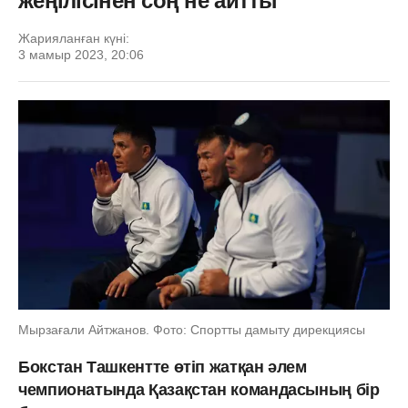
жеңілісінен соң не айтты
Жарияланған күні:
3 мамыр 2023, 20:06
Мырзағали Айтжанов. Фото: Спортты дамыту дирекциясы
Бокстан Ташкентте өтіп жатқан әлем
чемпионатында Қазақстан командасының бір