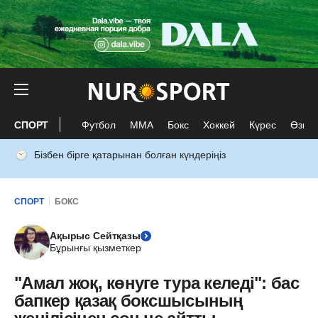
СПОРТ
Футбол
ММА
Бокс
Хоккей
Күрес
Өзге 
Бізбен бірге қатарынан болған күндеріңіз
СПОРТ
БОКС
Ақырыс Сейтқазы
Бұрынғы қызметкер
"Амал жоқ, көнуге тура келеді": бас
бапкер қазақ боксшысының