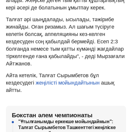
алады. Жеңіске деген тым қатты құштарлықтың
кері әсері де болатынын ұмытпау керек.
Талғат әрі шыңдалады, ысылады, тәжірибе
жинайды. Оған ризамыз. Ал шағым түсіруге
келетін болсақ, аппеляцияны кез-келген
кездесуден соң қабылдай бермейді. Есеп 2:3
болғанда немесе тым қатты күмәнді жағдайлар
тіркелгенде ғана қабылайды", - деді Мырзағали
Айтжанов.
Айта кетелік, Талғат Сырымбетов бұл
кездесудегі
жеңілісті мойындайтынын
ашық
айтты.
Бокстан әлем чемпионаты
"Ұтылғанымды еркекше мойындаймын":
Талғат Сырымбетов Ташкенттегі жеңіліске