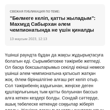
СВЕЖАЯ ПУБЛИКАЦИЯ ПО ТЕМЕ:
"Бөлмеге келіп, қатты жыладым":
Махмұд Сабырхан әлем
чемпионатында не үшін қиналды
13 маусым 2023, 12:13
Үшінші раундта бұдан да жақсы жұдырықтасуға
болатын еді. Сырымбетовке тәжірибе жетпеді.
Ол басқа боксшыларымыз секілді екінші немесе
үшінші әлем чемпионатына қатысып жатқан
жоқ. Әлем біріншілігіне алғаш рет келіп отыр.
Сол тәжірибенің аздығынан, жеңіске деген
құштарлығының тым қатты болуынан бассыз
алға кеткен кездері болды. Сондай сәттерде,
ашық төбелеске кеткенде соққылар жіберіп