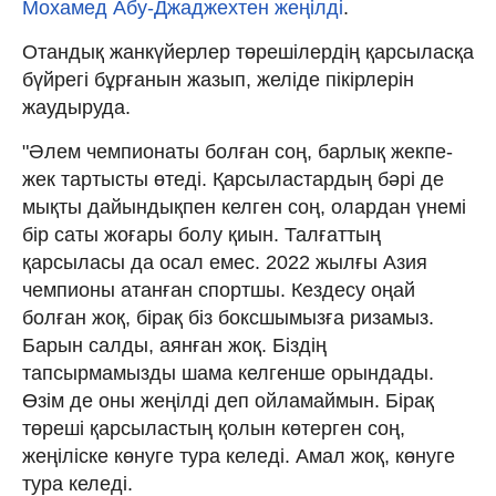
Мохамед Абу-Джаджехтен жеңілді
.
Отандық жанкүйерлер төрешілердің қарсыласқа
бүйрегі бұрғанын жазып, желіде пікірлерін
жаудыруда.
"Әлем чемпионаты болған соң, барлық жекпе-
жек тартысты өтеді. Қарсыластардың бәрі де
мықты дайындықпен келген соң, олардан үнемі
бір саты жоғары болу қиын. Талғаттың
қарсыласы да осал емес. 2022 жылғы Азия
чемпионы атанған спортшы. Кездесу оңай
болған жоқ, бірақ біз боксшымызға ризамыз.
Барын салды, аянған жоқ. Біздің
тапсырмамызды шама келгенше орындады.
Өзім де оны жеңілді деп ойламаймын. Бірақ
төреші қарсыластың қолын көтерген соң,
жеңіліске көнуге тура келеді. Амал жоқ, көнуге
тура келеді.