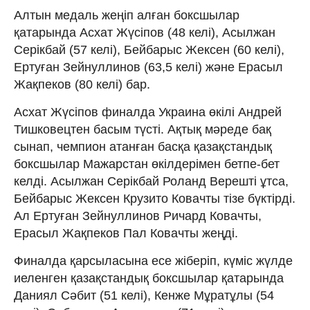
Алтын медаль жеңіп алған боксшылар
қатарында Асхат Жүсіпов (48 келі), Асылжан
Серікбай (57 келі), Бeйбарыс Жексен (60 келі),
Ертуған Зейнуллинов (63,5 келі) және Ерасыл
Жақпеков (80 келі) бар.
Асхат Жүсіпов финалда Украина өкілі Андрей
Тишковецтен басым түсті. Ақтық мәреде бақ
сынап, чемпион атанған басқа қазақстандық
боксшылар Мажарстан өкілдерімен бетпе-бет
келді. Асылжан Серікбай Роланд Верешті ұтса,
Бейбарыс Жексен Крузито Ковачты тізе бүктірді.
Ал Ертуған Зейнуллинов Ричард Ковачты,
Ерасыл Жақпеков Пал Ковачты жеңді.
Финалда қарсыласына есе жіберіп, күміс жүлде
иеленген қазақстандық боксшылар қатарында
Даниял Сәбит (51 келі), Кенже Мұратұлы (54