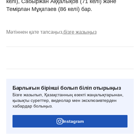
келі), Сабыржан Аққалықов (71 келі) және
Темірлан Мұқатаев (86 келі) бар.
Мәтіннен қате тапсаңыз,
бізге жазыңыз
Барлығын бірінші болып біліп отырыңыз
Бізге жазылып, Қазақстанның өзекті жаңалықтарынан,
қызықты суреттер, видеолар мен эксклюзивтерден
хабардар болыңыз.
Instagram