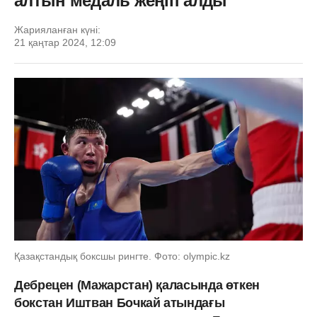
алтын медаль жеңіп алды
Жарияланған күні:
21 қаңтар 2024, 12:09
Қазақстандық боксшы рингте. Фото: olympic.kz
Дебрецен (Мажарстан) қаласында өткен
бокстан Иштван Бочкай атындағы