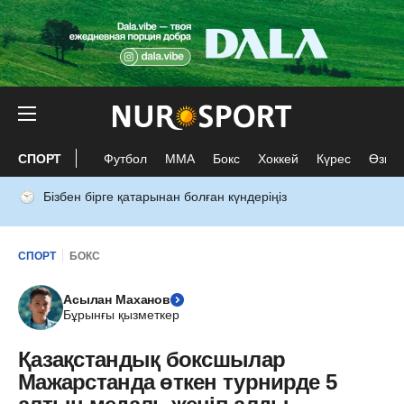
СПОРТ
Футбол
ММА
Бокс
Хоккей
Күрес
Өзге 
Бізбен бірге қатарынан болған күндеріңіз
СПОРТ
БОКС
Асылан Маханов
Бұрынғы қызметкер
Қазақстандық боксшылар
Мажарстанда өткен турнирде 5