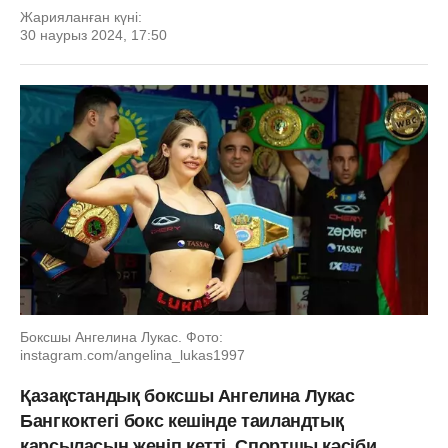
Жарияланған күні:
30 наурыз 2024, 17:50
Боксшы Ангелина Лукас. Фото:
instagram.com/angelina_lukas1997
Қазақстандық боксшы Ангелина Лукас
Бангкоктегі бокс кешінде таиландтық
қарсыласын жеңіп кетті. Спортшы кәсіби