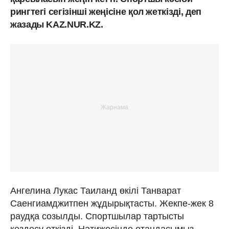
рингтегі сегізінші жеңісіне қол жеткізді, деп
жазады KAZ.NUR.KZ.
Ангелина Лукас Таиланд өкілі Танварат
Саенгиамджитпен жұдырықтасты. Жекпе-жек 8
раудқа созылды. Спортшылар тартысты
кездесу өткізді. Нәтижесінде отандасымыз