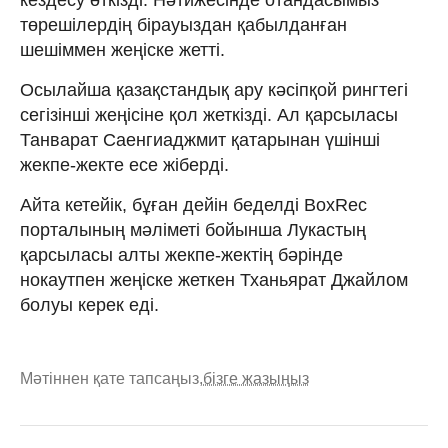
төрешілердің бірауыздан қабылданған
шешіммен жеңіске жетті.
Осылайша қазақстандық ару кәсіпқой рингтегі
сегізінші жеңісіне қол жеткізді. Ал қарсыласы
Танварат Саенгиаджмит қатарынан үшінші
жекпе-жекте есе жіберді.
Айта кетейік, бұған дейін беделді BoxRec
порталының мәліметі бойынша Лукастың
қарсыласы алты жекпе-жектің бәрінде
нокаутпен жеңіске жеткен Тханьярат Джайлом
болуы керек еді.
Мәтіннен қате тапсаңыз,
бізге жазыңыз