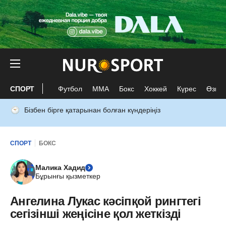
СПОРТ
Футбол
ММА
Бокс
Хоккей
Күрес
Өзге 
Бізбен бірге қатарынан болған күндеріңіз
СПОРТ
БОКС
Малика Хадид
Бұрынғы қызметкер
Ангелина Лукас кәсіпқой рингтегі
сегізінші жеңісіне қол жеткізді