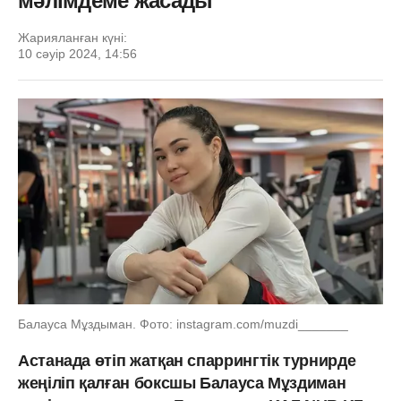
мәлімдеме жасады
Жарияланған күні:
10 сәуір 2024, 14:56
Балауса Мұздыман. Фото: instagram.com/muzdi_______
Астанада өтіп жатқан спаррингтік турнирде
жеңіліп қалған боксшы Балауса Мұздиман