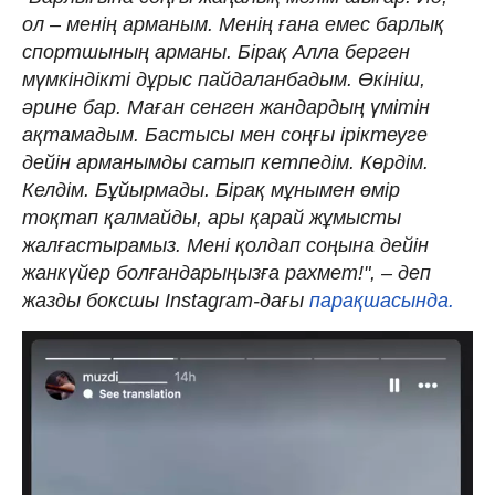
ол – менің арманым. Менің ғана емес барлық
спортшының арманы. Бірақ Алла берген
мүмкіндікті дұрыс пайдаланбадым. Өкініш,
әрине бар. Маған сенген жандардың үмітін
ақтамадым. Бастысы мен соңғы іріктеуге
дейін арманымды сатып кетпедім. Көрдім.
Келдім. Бұйырмады. Бірақ мұнымен өмір
тоқтап қалмайды, ары қарай жұмысты
жалғастырамыз. Мені қолдап соңына дейін
жанкүйер болғандарыңызға рахмет!", – деп
жазды боксшы Instagram-дағы
парақшасында.