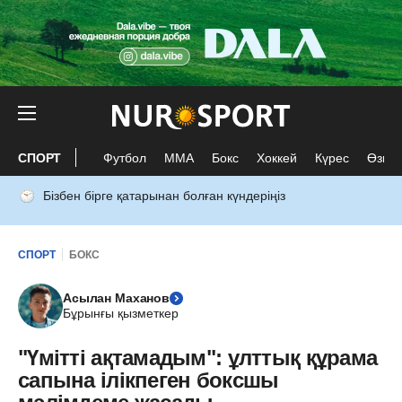
СПОРТ
Футбол
ММА
Бокс
Хоккей
Күрес
Өзге 
Бізбен бірге қатарынан болған күндеріңіз
СПОРТ
БОКС
Асылан Маханов
Бұрынғы қызметкер
"Үмітті ақтамадым": ұлттық құрама
сапына ілікпеген боксшы