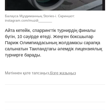
Балауса Мұздиманның Stories-і. Скриншот:
instagram.com/muzdi_______
Айта кетейік, спаррингтік турнирдің финалы
бүгін, 10 cәуірде өтеді. Жеңген боксшылар
Париж Олимпиадасының жолдамасы сарапқа
салынатын Таиландтағы әлемдік лицензиялық
турнирге барады.
Мәтіннен қате тапсаңыз,
бізге жазыңыз