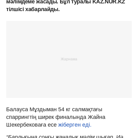
мәлімдеме жасады. Бұл туралы KAZ.NUR.KZ
тілшісі хабарлайды.
Балауса Мұздыман 54 кг салмақтағы
спаррингтің ширек финалында Жайна
Шекербековаға есе
жіберген еді.
“Барлығына соңғы жаңалық мәлім шығар. Иә,