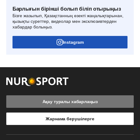
Барлығын бірінші болып біліп отырыңыз
Бізге жазылып, Қазақстанның өзекті жаңалықтарынан,
қызықты суреттер, видеолар мен эксклюзивтерден
хабардар болыңыз.
Instagram
Ақау туралы хабарлаңыз
Жарнама берушілерге