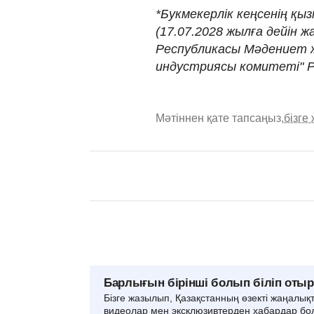
*Букмекерлік кеңсенің қыз
(17.07.2028 жылға дейін 
Республикасы Мәдениет ж
индустриясы комитеті" Р
Мәтіннен қате тапсаңыз,
бізге
Барлығын бірінші болып біліп оты
Бізге жазылып, Қазақстанның өзекті жаңалық
видеолар мен эксклюзивтерден хабардар бо