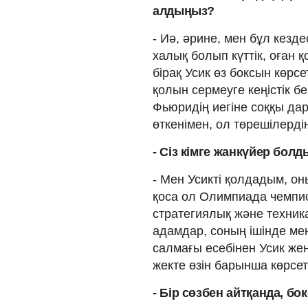
алдыңыз?
- Иә, әрине, мен бұл кезд
халық болып күттік, оған қ
бірақ Усик өз боксын көрс
қолын сермеуге кеңістік б
Фьюридің иегіне соққы да
өткенімен, ол төрешілерді
- Сіз кімге жанкүйер бол
- Мен Усикті қолдадым, он
қоса ол Олимпиада чемпи
стратегиялық және техник
адамдар, соның ішінде м
салмағы есебінен Усик жең
жекте өзін барынша көрсе
- Бір сөзбен айтқанда, б