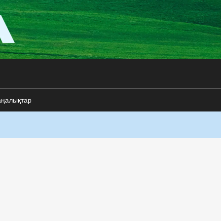
аңалықтар