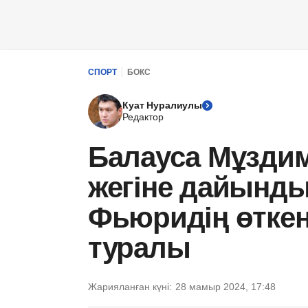
СПОРТ
БОКС
Куат Нуралиулы
Редактор
Балауса Мұздима
жегіне дайынды
Фьюридің өтке
туралы
Жарияланған күні:
28 мамыр 2024, 17:48