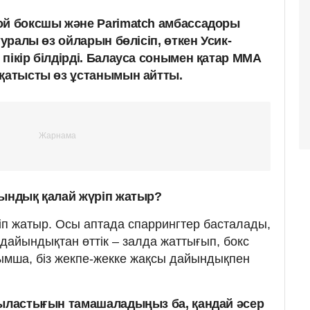
ой боксшы және Parimatch амбассадоры
туралы өз ойларын бөлісіп, өткен Усик-
пікір білдірді. Балауса сонымен қатар ММА
 қатысты өз ұстанымын айтты.
йындық қалай жүріп жатыр?
іп жатыр. Осы аптада спаррингтер басталады,
 дайындықтан өттік – залда жаттығып, бокс
йымша, біз жекпе-жекке жақсы дайындықпен
сыластығын тамашаладыңыз ба, қандай әсер