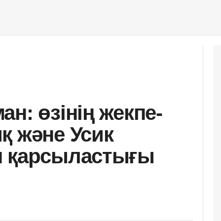
н: өзінің жекпе-
қ және Усик
н қарсыластығы