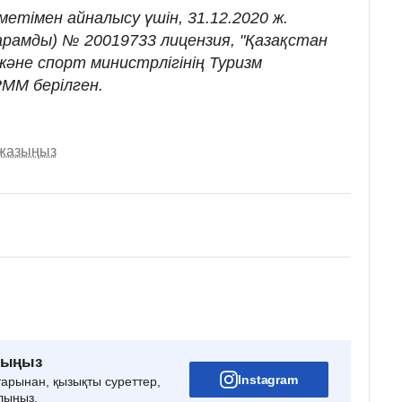
метімен айналысу үшін, 31.12.2020 ж.
жарамды) № 20019733 лицензия, "Қазақстан
әне спорт министрлігінің Туризм
ММ берілген.
 жазыңыз
рыңыз
Instagram
тарынан, қызықты суреттер,
лыңыз.