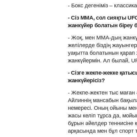
- Бокс дегеніміз – классика
- Сіз ММА, сол сияқты UF
жанкүйер болатын біреу 
- Жоқ, мен ММА-дың жанкүй
желілерде біздің жауынге
уақытта болатынын қарап 
жанкүйермін. Ал былай, U
- Сізге жекпе-жекке қаты
жанкүйерісіз?
- Жекпе-жектен тыс маған 
Айлиннің мансабын бақыл
немересі. Оның ойыны мен
жасы келіп тұрса да, мой
бұрын әйелдер теннисіне қ
арқасында мен бұл спорт 