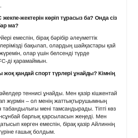
.
C жекпе-жектерін көріп тұрасыз ба? Онда сіз
бар ма?
ері емеспін, бірақ бәрібір әлеуметтік
рлерімізді бақылап, олардың шайқастары қай
жүремін, олар үшін белсенді түрде
FC-ді қарамаймын.
сы жоқ қандай спорт түрлері ұнайды? Кімнің
әйелдер теннисі ұнайды. Мен қазір кішкентай
ап жүрмін – ол менің жаттықтырушымның
 табандылығы мені тамсандырады. Тіпті көз
ынсұнбай барлық қарсыласын жеңеді. Мен
атысып көрген емеспін, бірақ қазір Айлиннің
түріне ғашық болдым.