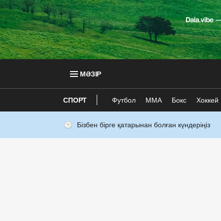
МӘЗІР
СПОРТ
Футбол
ММА
Бокс
Хоккей
Бізбен бірге қатарынан болған күндеріңіз