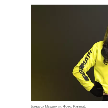
Балауса Мұздиман. Фото: Parimatch