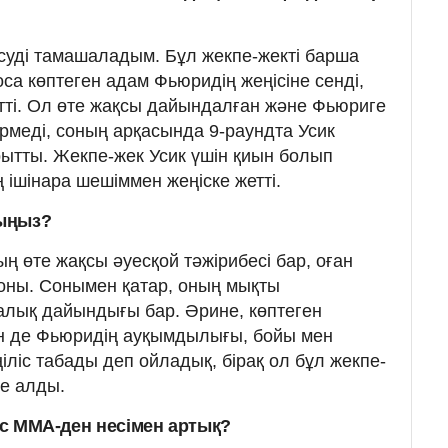
есуді тамашаладым. Бұл жекпе-жекті барша
оса көптеген адам Фьюридің жеңісіне сенді,
етті. Ол өте жақсы дайындалған және Фьюриге
ермеді, соның арқасында 9-раундта Усик
рытты. Жекпе-жек Усик үшін қиын болып
ң ішінара шешіммен жеңіске жетті.
дыңыз?
ың өте жақсы әуесқой тәжірибесі бар, оған
оны. Сонымен қатар, оның мықты
алық дайындығы бар. Әрине, көптеген
ен де Фьюридің ауқымдылығы, бойы мен
іліс табады деп ойладық, бірақ ол бұл жекпе-
те алды.
окс ММА-ден несімен артық?