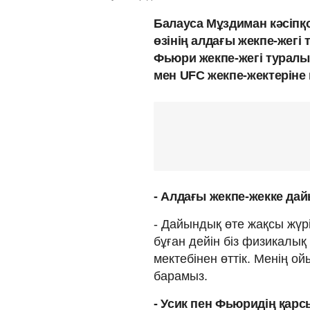
Балауса Мұздиман кәсіпқ
өзінің алдағы жекпе-жегі 
Фьюри жекпе-жегі туралы 
мен UFC жекпе-жектеріне
- Алдағы жекпе-жекке да
- Дайындық өте жақсы жүр
бұған дейін біз физикалық
мектебінен өттік. Менің о
барамыз.
- Усик пен Фьюридің қар