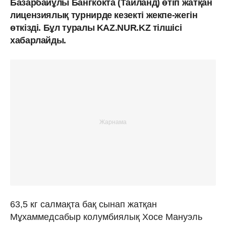
Базарбайұлы Бангкокта (Таиланд) өтіп жатқан
лицензиялық турнирде кезекті жекпе-жегін
өткізді. Бұл туралы KAZ.NUR.KZ тілшісі
хабарлайды.
63,5 кг салмақта бақ сынап жатқан
Мұхаммедсабыр колумбиялық Хосе Мануэль