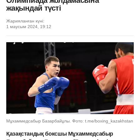
Олимпиада жолдамасына
жақындай түсті
Жарияланған күні:
1 маусым 2024, 19:12
Мұхаммедсабыр Базарбайұлы. Фото: t.me/boxing_kazakhstan
Қазақстандық боксшы Мұхаммедсабыр