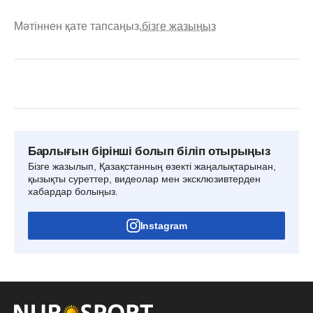
Мәтіннен қате тапсаңыз,
бізге жазыңыз
Барлығын бірінші болып біліп отырыңыз
Бізге жазылып, Қазақстанның өзекті жаңалықтарынан,
қызықты суреттер, видеолар мен эксклюзивтерден
хабардар болыңыз.
Instagram