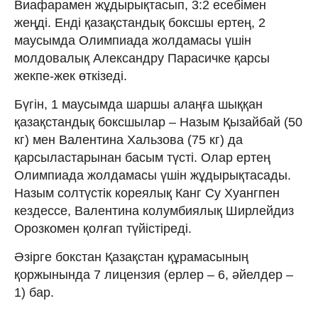
Виафарамен жұдырықтасып, 3:2 есебімен
жеңді. Енді қазақстандық боксшы ертең, 2
маусымда Олимпиада жолдамасы үшін
молдовалық Александру Парасичке қарсы
жекпе-жек өткізеді.
Бүгін, 1 маусымда шаршы алаңға шыққан
қазақстандық боксшылар – Назым Қызайбай (50
кг) мен Валентина Хальзова (75 кг) да
қарсыластарынан басым түсті. Олар ертең
Олимпиада жолдамасы үшін жұдырықтасады.
Назым солтүстік кореялық Канг Су Хуангпен
кездессе, Валентина колумбиялық Ширлейдиз
Орозкомен қолғап түйістіреді.
Әзірге бокстан Қазақстан құрамасының
қоржынында 7 лицензия (ерлер – 6, әйелдер –
1) бар.