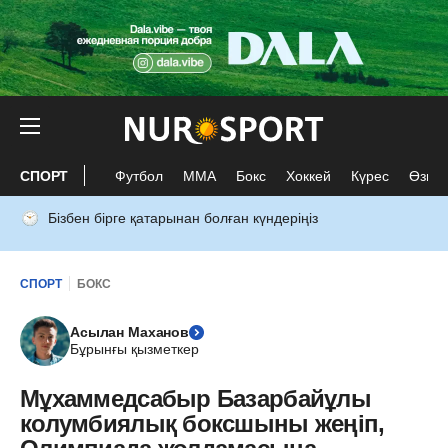
СПОРТ
Футбол
ММА
Бокс
Хоккей
Күрес
Өзге 
Бізбен бірге қатарынан болған күндеріңіз
СПОРТ
БОКС
Асылан Маханов
Бұрынғы қызметкер
Мұхаммедсабыр Базарбайұлы
колумбиялық боксшыны жеңіп,