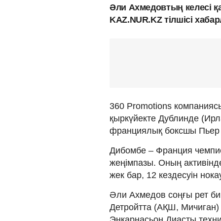
Әли Ахмедовтың келесі 
KAZ.NUR.KZ тілшісі хаба
360 Promotions компания
қыркүйекте Дублинде (Ирл
франциялық боксшы Пьер 
Дибомбе – Франция чемпи
жеңімпазы. Оның активінде 
жек бар, 12 кездесуін нока
Әли Ахмедов соңғы рет б
Детройтта (АҚШ, Мичиган) 
Энкарнасьон Диасты техни