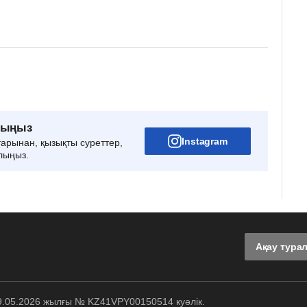
рыңыз
Instagram
тарынан, қызықты суреттер,
лыңыз.
Ақау тура
29.05.2026 жылғы № KZ41VPY00150514 куәлік.