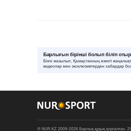
Барлығын бірінші болып біліп оты
Бізге жазылып, Қазақстанның өзекті жаңалық
видеолар мен эксклюзивтерден хабардар бо
® NUR.KZ 2009-2026 Барлық құқық қорғалған. 