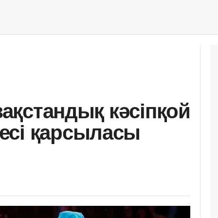
азақстандық кәсіпқой
есі қарсыласы