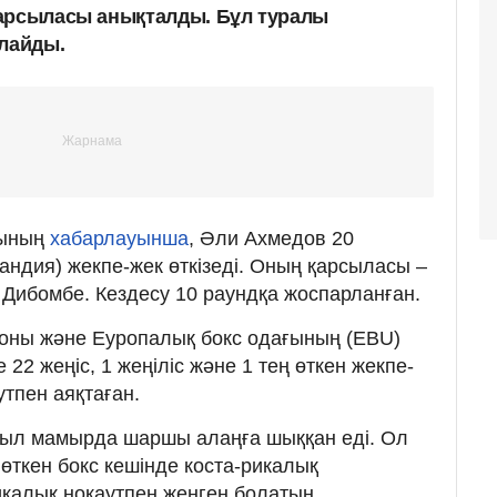
қарсыласы анықталды. Бұл туралы
рлайды.
сының
хабарлауынша
, Әли Ахмедов 20
андия) жекпе-жек өткізеді. Оның қарсыласы –
Дибомбе. Кездесу 10 раундқа жоспарланған.
оны және Еуропалық бокс одағының (EBU)
22 жеңіс, 1 жеңіліс және 1 тең өткен жекпе-
утпен аяқтаған.
иыл мамырда шаршы алаңға шыққан еді. Ол
өткен бокс кешінде коста-рикалық
калық нокаутпен жеңген болатын.