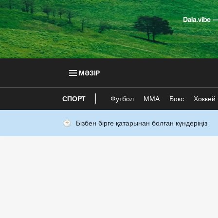
МӘЗІР
СПОРТ
Футбол
ММА
Бокс
Хоккей
Бізбен бірге қатарынан болған күндеріңіз