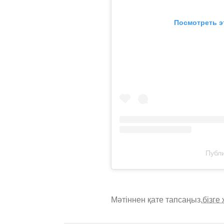
Посмотреть э
Публи
Мәтіннен қате тапсаңыз,
бізге