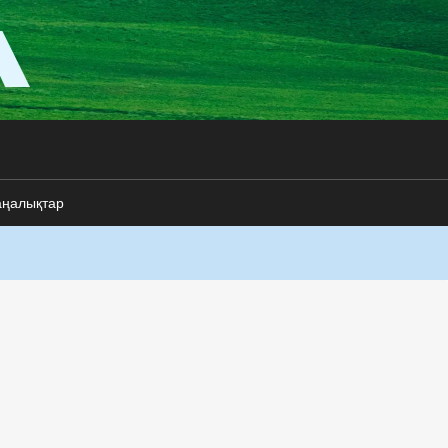
аңалықтар