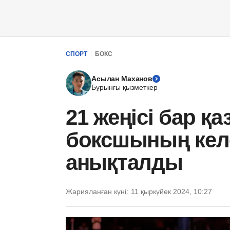
СПОРТ
БОКС
Асылан Маханов
Бұрынғы қызметкер
21 жеңісі бар қ
боксшының кел
анықталды
Жарияланған күні:
11 қыркүйек 2024, 10:27