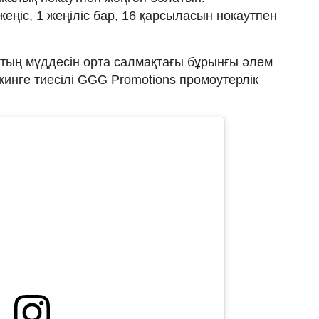
еңіс, 1 жеңіліс бар, 16 қарсыласын нокаутпен
втың мүддесін орта салмақтағы бұрынғы әлем
инге тиесілі GGG Promotions промоутерлік