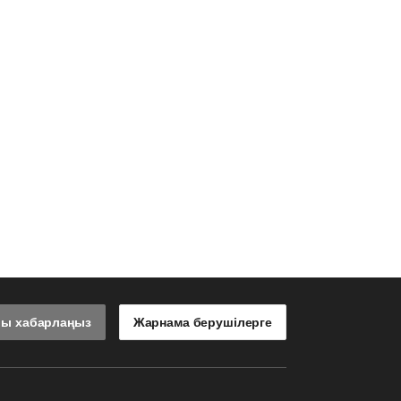
лы хабарлаңыз
Жарнама берушілерге