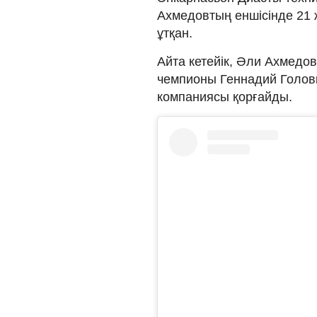
Ахмедовтың еншісінде 21 ж
ұтқан.
Айта кетейік, Әли Ахмедо
чемпионы Геннадий Головк
компаниясы қорғайды.