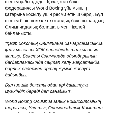
шешім қабылдады. Қазақстан бокс
федерациясы World Boxing ұйымының
қатарына қосылу үшін ресми өтініш берді. Бұл
шешім бірінші кезекте отандық боксшылардың
Олимпиадалық болашағымен тікелей
байланысты.
"Қазір бокстың Олимпиада бағдарламасында
қалу мәселесі ХОК деңгейінде талқыланып
жатыр. Боксты Олимпиада ойындарының
бағдарламасында сақтап қалу мақсатында
барлық елдермен ортақ жұмыс жасауға
дайынбыз.
Бұл шешім боксты одан әрі дамытуға
мүмкіндік береді деп санаймыз.
World Boxing Олимпиадалық Комиссиясының
төрағасы, Ұлттық Олимпиадалық Комитет