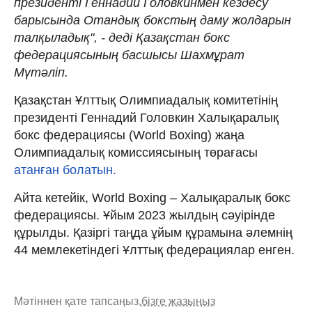
президенті Геннадий Головкинмен кездесу
барысында Отандық бокстың даму жолдарын
талқыладық", - деді Қазақстан бокс
федерациясының басшысы Шахмұрат
Мүтәліп.
Қазақстан Ұлттық Олимпиадалық комитетінің
президенті Геннадий Головкин Халықаралық
бокс федерациясы (World Boxing) жаңа
Олимпиадалық комиссиясының төрағасы
атанған болатын.
Айта кетейік, World Boxing – Халықаралық бокс
федерациясы. Ұйым 2023 жылдың сәуірінде
құрылды. Қазіргі таңда ұйым құрамына әлемнің
44 мемлекетіндегі Ұлттық федерациялар енген.
Мәтіннен қате тапсаңыз,
бізге жазыңыз