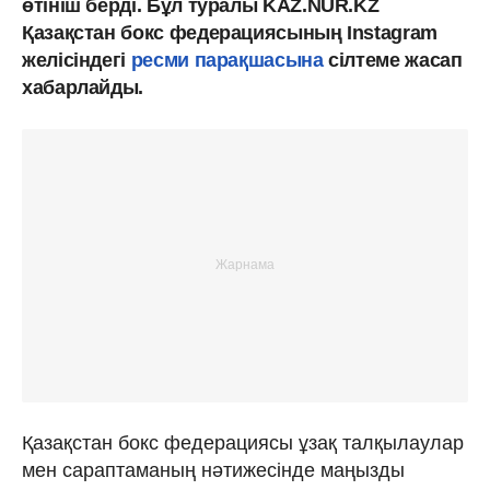
өтініш берді. Бұл туралы KAZ.NUR.KZ
Қазақстан бокс федерациясының Instagram
желісіндегі
ресми парақшасына
сілтеме жасап
хабарлайды.
Қазақстан бокс федерациясы ұзақ талқылаулар
мен сараптаманың нәтижесінде маңызды