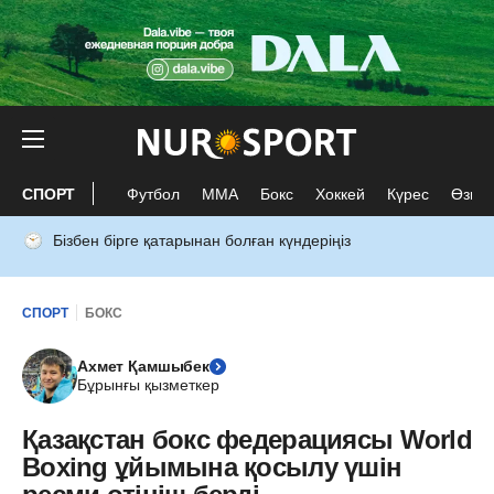
СПОРТ
Футбол
ММА
Бокс
Хоккей
Күрес
Өзге 
Бізбен бірге қатарынан болған күндеріңіз
СПОРТ
БОКС
Ахмет Қамшыбек
Бұрынғы қызметкер
Қазақстан бокс федерациясы World
Boxing ұйымына қосылу үшін