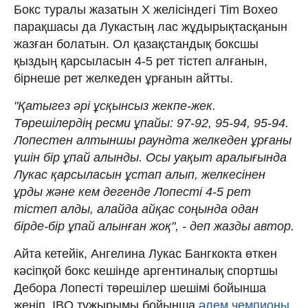
Бокс туралы жазатын Х желісіндегі Tim Boxeo
парақшасы да Лукастың лас жұдырықтасқанын
жазған болатын. Ол қазақстандық боксшы
қыздың қарсыласын 4-5 рет тістеп алғанын,
бірнеше рет желкеден ұрғанын айтты.
"Қатыгез әрі ұсқынсыз жекпе-жек.
Төрешілердің ресми ұпайы: 97-92, 95-94, 95-94.
Лопестен алтыншы раундта желкеден ұрғаны
үшін бір ұпай алынды. Осы уақыт аралығында
Лукас қарсыласын ұстап алып, желкесінен
ұрды және кем дегенде Лопесті 4-5 рет
тістеп алды, алайда айқас соңында одан
бірде-бір ұпай алынған жоқ", - деп жазды автор.
Айта кетейік, Ангелина Лукас Бангкокта өткен
кәсіпқой бокс кешінде аргентиналық спортшы
Дебора Лопесті төрешілер шешімі бойынша
жеңіп, IBO тұжырымы бойынша
әлем чемпионы