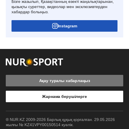
Бізге жазылып, Қазақстанның өзекті жаңалықтарынан,
қызықты суреттер, видеолар мен эксклюзивтерден
хабардар болыңыз.
Instagram
Ақау туралы хабарлаңыз
Жарнама берушілерге
® NUR.KZ 2009-2026 Барлық құқық қорғалған. 29.05.2026
жылғы № KZ41VPY00150514 куәлік.