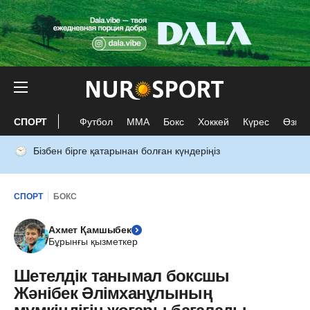
СПОРТ
Футбол
ММА
Бокс
Хоккей
Күрес
Өзге 
Бізбен бірге қатарынан болған күндеріңіз
СПОРТ
БОКС
Ахмет Қамшыбек
Бұрынғы қызметкер
Шетелдік танымал боксшы
Жәнібек Әлімханұлының