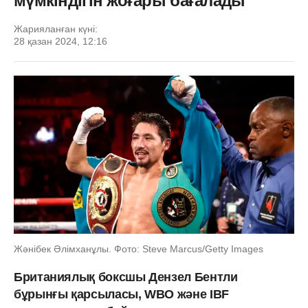
мүмкіндігін жоғары бағалады
Жарияланған күні:
28 қазан 2024, 12:16
Жәнібек Әлімханұлы. Фото: Steve Marcus/Getty Images
Британиялық боксшы Дензел Бентли
бұрынғы қарсыласы, WBO және IBF