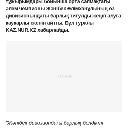
тұжырымдары бойынша орта салмақтағы
әлем чемпионы Жәнібек Әлімханұлының өз
дивизионындағы барлық титулды жеңіп алуға
қауқарлы екенін айтты. Бұл туралы
KAZ.NUR.KZ хабарлайды.
"Жәнібек дивизиондағы барлық белдікті