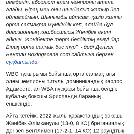
иемденіп, абсолют әлем чемпионы атана
алады. Бірақ мен оны шыңдалып жатыр деп
ойламаймын. Шынымды айтсам, қазір жалпы
орта салмақта мүмкіндік көп, алайда бұл
дивизионның көшбасшысы Жәнібек екені
айқын. Жәнібекте төрт белдіктің екеуі бар.
Бірақ орта салмақ бос тұр", - деді Дензел
Бентли Boxingscene.com сайтына берген
сұқбатында
.
WBC тұжырымы бойынша орта салмақтағы
әлем чемпионы титулы доминикандық Карлос
Адаместе, ал WBA нұсқасы бойынша белдік
кубалық боксшы Эрисланди Лараның
еншісінде.
Айта кетейік, 2022 жылы қазақстандық боксшы
Жәнібек Әлімханұлы (13-0, 8 КО) британиялық
Дензел Бентлимен (17-2-1, 14 КО) 12 раундтық