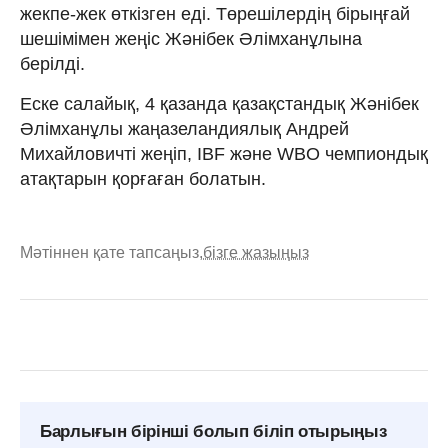
жекпе-жек өткізген еді. Төрешілердің бірыңғай
шешімімен жеңіс Жәнібек Әлімханұлына
берілді.
Еске салайық, 4 қазанда қазақстандық Жәнібек
Әлімханұлы жаңазеландиялық Андрей
Михайловичті жеңіп, IBF және WBO чемпиондық
атақтарын қорғаған болатын.
Мәтіннен қате тапсаңыз,
бізге жазыңыз
Барлығын бірінші болып біліп отырыңыз