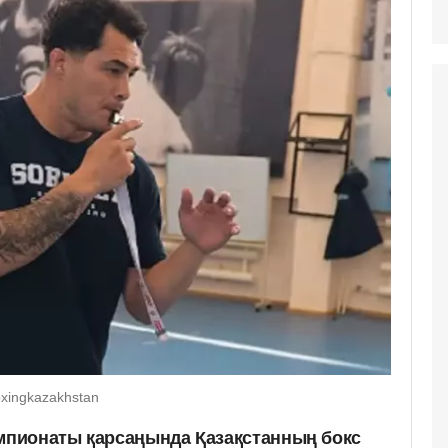
xingkazakhstan
емпионаты қарсаңында Қазақстанның бокс