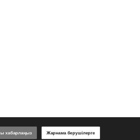
лы хабарлаңыз
Жарнама берушілерге