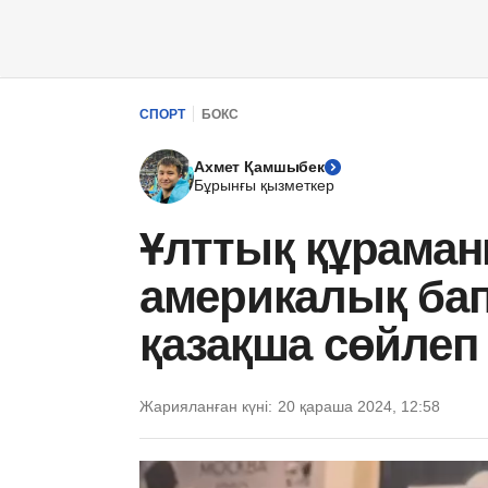
СПОРТ
БОКС
Ахмет Қамшыбек
Бұрынғы қызметкер
Ұлттық құрама
америкалық бап
қазақша сөйлеп 
Жарияланған күні:
20 қараша 2024, 12:58