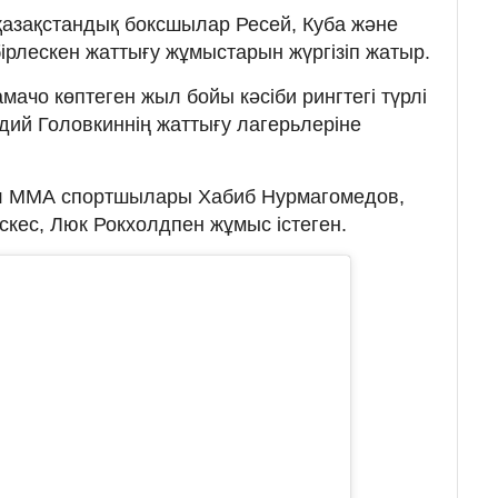
 қазақстандық боксшылар Ресей, Куба және
рлескен жаттығу жұмыстарын жүргізіп жатыр.
амачо көптеген жыл бойы кәсіби рингтегі түрлі
дий Головкиннің жаттығу лагерьлеріне
ал ММА спортшылары Хабиб Нурмагомедов,
скес, Люк Рокхолдпен жұмыс істеген.