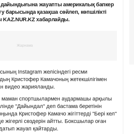
 дайындығына жауапты америкалық бапкер
у барысында қазақша сөйлеп, көпшілікті
ы KAZ.NUR.KZ хабарлайды.
сының Instagram желісіндегі ресми
ың Кристофер Камачоның жетекшілігімен
ан видео жарияланды.
қ маман спортшылармен аудармашы арқылы
тілінде "Дайындал" деп бастама беретінін
ңында Кристофер Камачо жігіттерді "Бері кел"
е жігерлі сөздерін айтты. Боксшылар оған
ндатып жауап қайтарды.