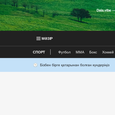
МӘЗІР
СПОРТ
Футбол
ММА
Бокс
Хоккей
Бізбен бірге қатарынан болған күндеріңіз