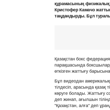
құрамасының физикалық
Кристофер Камачо жаттығ
таңдандырды. Бұл турал
Қазақстан бокс федерация
парақшасында боксшылард
өткізген жаттығу барысын
Бұл видеодан америкалы
тілдесіп, арасында қазақ 
көруге болады. Жаттығу со
деп жинап, ағылшын тілінд
"Қазақстан, алға" деп ұра