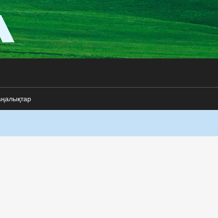
аңалықтар