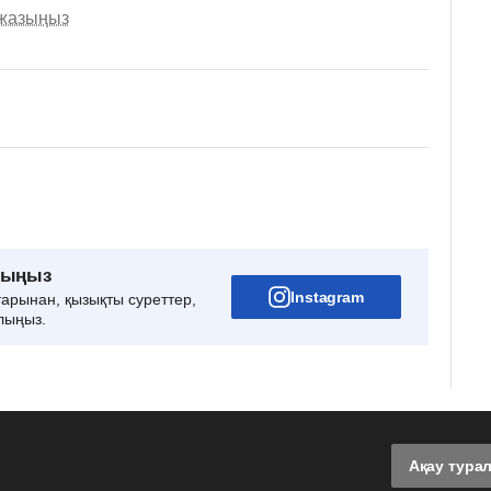
 жазыңыз
рыңыз
Instagram
тарынан, қызықты суреттер,
лыңыз.
Ақау тура