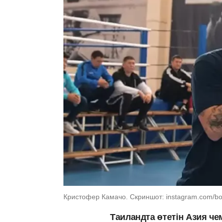
Кристофер Камачо. Скриншот: instagram.com/bo
Таиландта өтетін Азия ч