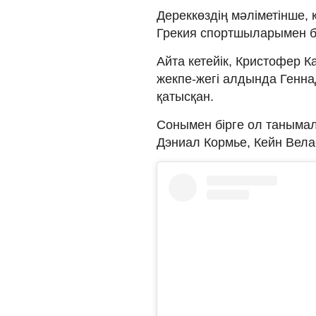
Дереккөздің мәліметінше,
Грекия спортшыларымен бі
Айта кетейік, Кристофер К
жекпе-жегі алдында Генна
қатысқан.
Сонымен бірге ол таным
Дэниал Кормье, Кейн Вела