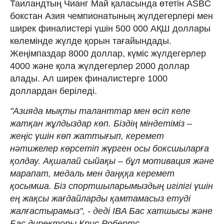
Таиландтың Чианг Май қаласында өтетін ASBC
бокстан Азия чемпионатының жүлдегерлері мен
ширек финалистері үшін 500 000 АҚШ доллары
көлемінде жүлде қорын тағайындады.
Жеңімпаздар 8000 доллар, күміс жүлдегерлер
4000 және қола жүлдегерлер 2000 доллар
алады. Ал ширек финалистерге 1000
доллардан беріледі.
"Азияда мықты таланттар мен өсіп келе
жатқан жұлдыздар көп. Біздің міндетіміз –
жеңіс үшін көп жаттығып, керемет
нәтижелер көрсетіп жүрген осы боксшыларға
қолдау. Ақшалай сыйақы – бұл мотивация және
марапат, медаль мен даңққа керемет
қосымша. Біз спортшыларымыздың игілігі үшін
ең жақсы жағдайларды қамтамасыз етуді
жалғастырамыз", - деді IBA Бас хатшысы және
Бас директоры Крис Робертс