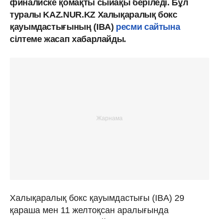
финалиске қомақты сыйақы беріледі. Бұл
туралы KAZ.NUR.KZ Халықаралық бокс
қауымдастығының (IBA)
ресми сайтына
сілтеме жасап хабарлайды.
Халықаралық бокс қауымдастығы (IBA) 29
қараша мен 11 желтоқсан аралығында