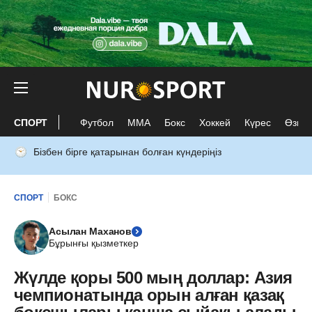
СПОРТ
Футбол
ММА
Бокс
Хоккей
Күрес
Өзге 
Бізбен бірге қатарынан болған күндеріңіз
СПОРТ
БОКС
Асылан Маханов
Бұрынғы қызметкер
Жүлде қоры 500 мың доллар: Азия
чемпионатында орын алған қазақ