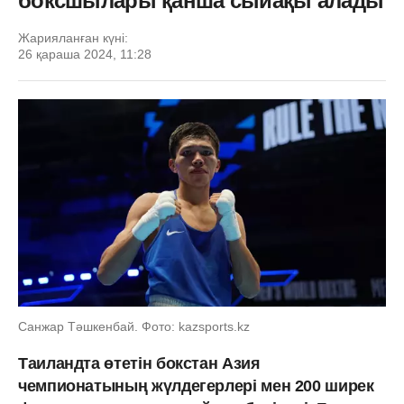
боксшылары қанша сыйақы алады
Жарияланған күні:
26 қараша 2024, 11:28
Санжар Тәшкенбай. Фото: kazsports.kz
Таиландта өтетін бокстан Азия
чемпионатының жүлдегерлері мен 200 ширек