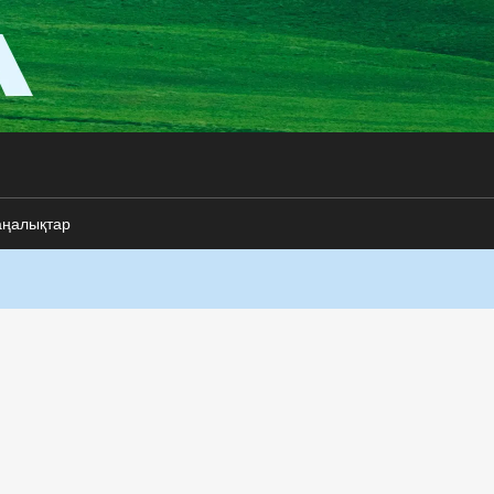
аңалықтар