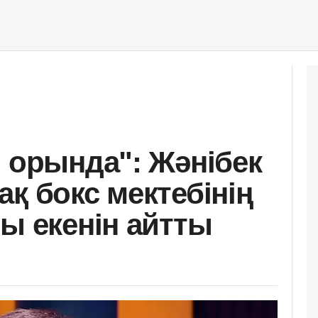
і орында": Жәнібек
қ бокс мектебінің
ы екенін айтты