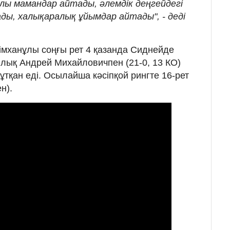
лы мамандар айтады, әлемдік деңгейдегі
, халықаралық ұйымдар айтады", - деді
імханұлы соңғы рет 4 қазанда Сиднейде
лық Андрей Михайловичпен (21-0, 13 КО)
тқан еді. Осылайша кәсіпқой рингте 16-рет
н).