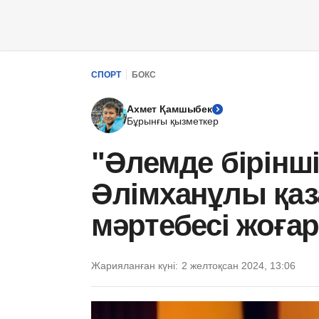
СПОРТ
БОКС
Ахмет Қамшыбек
Бұрынғы қызметкер
"Әлемде бірінш
Әлімханұлы қаза
мәртебесі жоғар
Жарияланған күні:
2 желтоқсан 2024, 13:06