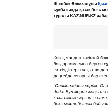
Жәнібек Әлімханұлы
Қызы
сұқбатында қазақ бокс мек
туралы KAZ.NUR.KZ хаба
Қазақстандық кәсіпқой бо
бағдарламасына берген сұ
сәтсіздіктерін уақытша деп
деңгейде өз орны бар екен
"Олимпиаданы көрдік. Оли
дода. Бұл жерде жеңіс те 
қазағымыздың сәті келмег
бокс мектебі әлем бойын