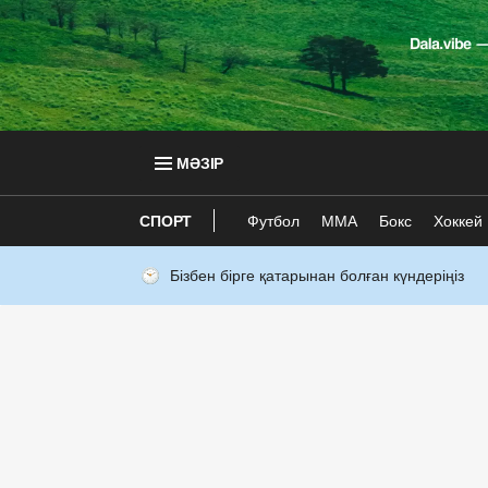
МӘЗІР
СПОРТ
Футбол
ММА
Бокс
Хоккей
Бізбен бірге қатарынан болған күндеріңіз