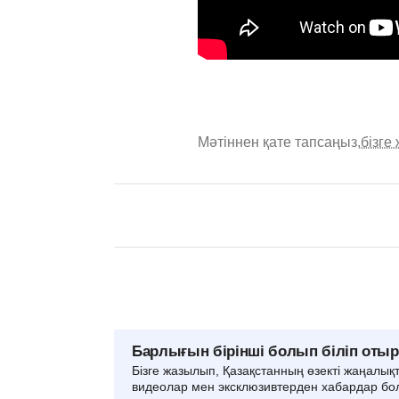
Мәтіннен қате тапсаңыз,
бізге
Барлығын бірінші болып біліп оты
Бізге жазылып, Қазақстанның өзекті жаңалық
видеолар мен эксклюзивтерден хабардар бо