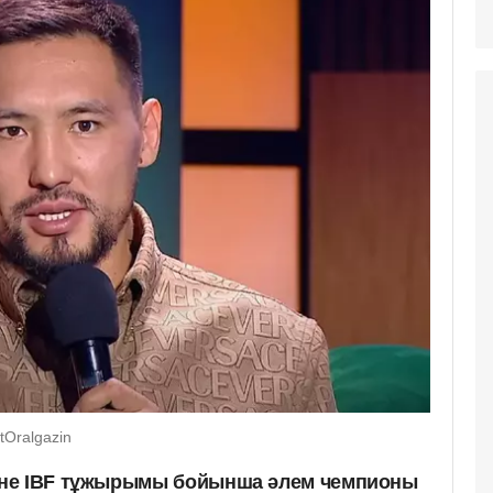
Oralgazin
не IBF тұжырымы бойынша әлем чемпионы