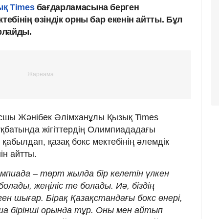
қ Times
бағдарламасына берген
тебінің өзіндік орны бар екенін айтты. Бұл
рлайды.
ксшы Жәнібек Әлімханұлы Қызық Times
қбатында жігіттердің Олимпиададағы
 қабылдап, қазақ бокс мектебінің әлемдік
ін айтты.
мпиада – төрт жылда бір келетін үлкен
болады, жеңіліс те болады. Иә, біздің
ен шығар. Бірақ Қазақстандағы бокс өнері,
ша бірінші орында тұр. Оны мен айтып