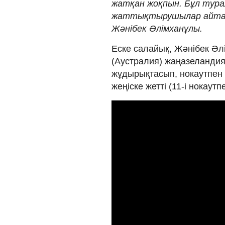
жатқан жоқпын. Бұл тура
жаттықтырушылар айтады
Жәнібек Әлімханұлы.
Еске салайық, Жәнібек Әл
(Аустралия) жаңазеландия
жұдырықтасып, нокаутпен ұ
жеңіске жетті (11-і нокаутпе