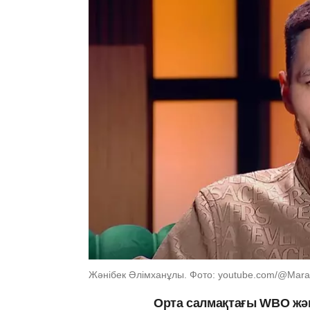
Жәнібек Әлімханұлы. Фото: youtube.com/@Marat
Орта салмақтағы WBO жә