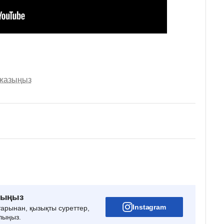
 жазыңыз
рыңыз
Instagram
тарынан, қызықты суреттер,
лыңыз.