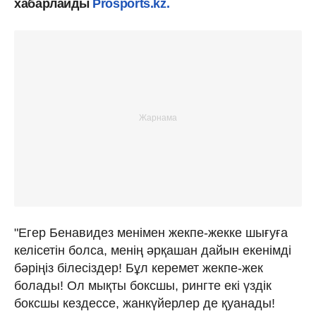
хабарлайды
Prosports.kz.
"Егер Бенавидез менімен жекпе-жекке шығуға
келісетін болса, менің әрқашан дайын екенімді
бәріңіз білесіздер! Бұл керемет жекпе-жек
болады! Ол мықты боксшы, рингте екі үздік
боксшы кездессе, жанкүйерлер де қуанады!