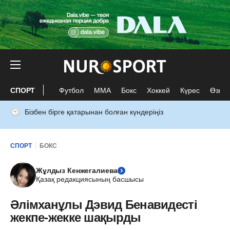
СПОРТ
Футбол
ММА
Бокс
Хоккей
Күрес
Өзге 
Бізбен бірге қатарынан болған күндеріңіз
СПОРТ
БОКС
Жұлдыз Кенжегалиева
Қазақ редакциясының басшысы
Әлімханұлы Дэвид Бенавидесті
жекпе-жекке шақырды