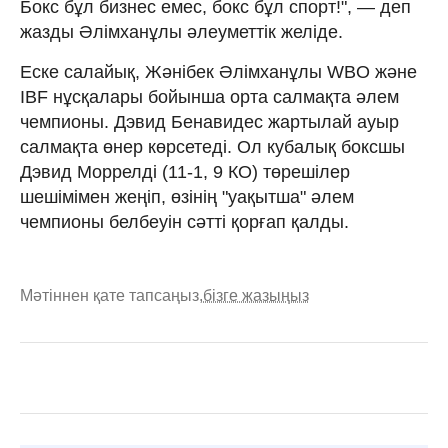
Бокс бұл бизнес емес, бокс бұл спорт!", — деп
жазды Әлімханұлы әлеуметтік желіде.
Еске салайық, Жәнібек Әлімханұлы WBO және
IBF нұсқалары бойынша орта салмақта әлем
чемпионы. Дэвид Бенавидес жартылай ауыр
салмақта өнер көрсетеді. Ол кубалық боксшы
Дэвид Моррелді (11-1, 9 КО) төрешілер
шешімімен жеңіп, өзінің "уақытша" әлем
чемпионы белбеуін сәтті қорғап қалды.
Мәтіннен қате тапсаңыз,
бізге жазыңыз