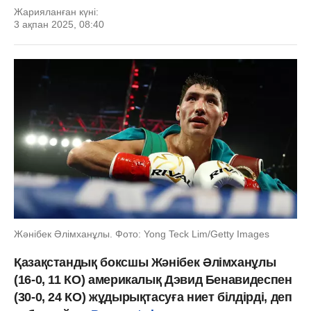
Жарияланған күні:
3 ақпан 2025, 08:40
Жәнібек Әлімханұлы. Фото: Yong Teck Lim/Getty Images
Қазақстандық боксшы Жәнібек Әлімханұлы
(16-0, 11 КО) америкалық Дэвид Бенавидеспен
(30-0, 24 КО) жұдырықтасуға ниет білдірді, деп