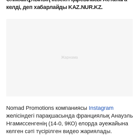
келді, деп хабарлайды KAZ.NUR.KZ.
Nomad Promotions компаниясы
Instagram
желіcіндегі парақшасында франциялық Анауэль
Нгамиссенгенің (14-0, 9КО) елорда әуежайына
келген сәті түсірілген видео жариялады.