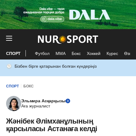
СПОРТ
Футбол
ММА
Бокс
Хоккей
Күрес
Өзге 
Бізбен бірге қатарынан болған күндеріңіз
СПОРТ
БОКС
Эльмира Асқарқызы
Аға журналист
Жәнібек Әлімханұлының
қарсыласы Астанаға келді