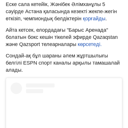
Еске сала кетейік, Жәнібек Әлімханұлы 5
сәуірде Астана қаласында кезекті жекпе-жегін
өткізіп, чемпиондық белдіктерін
қорғайды
.
Айта кетсек, елордадағы "Барыс Аренада"
болатын бокс кешін тікелей эфирде Qazaqstan
және Qazsport телеарналары
көрсетеді.
Сондай-ақ бұл шараны әлем жұртшылығы
белгілі ESPN спорт каналы арқылы тамашалай
алады.