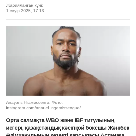
Жарияланған күні:
1 сәуір 2025, 17:13
Анауэль Нгамиссенге. Фото:
instagram.com/anauel_ngamissengue/
Орта салмақта WBO және IBF титулының
иегері, қазақстандық кәсіпқой боксшы Жәнібек
Әлімханұлының кезекті қарсыласы Астанаға