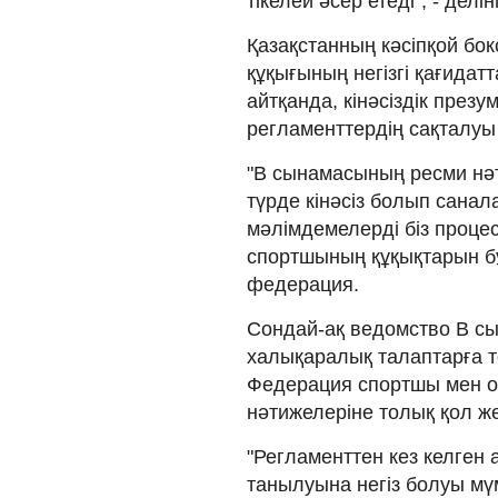
тікелей әсер етеді", - дел
Қазақстанның кәсіпқой бо
құқығының негізгі қағидат
айтқанда, кінәсіздік презу
регламенттердің сақталуы
"B сынамасының ресми нә
түрде кінәсіз болып сана
мәлімдемелерді біз процес
спортшының құқықтарын бұз
федерация.
Сондай-ақ ведомство B 
халықаралық талаптарға тол
Федерация спортшы мен он
нәтижелеріне толық қол жет
"Регламенттен кез келген
танылуына негіз болуы мүмк