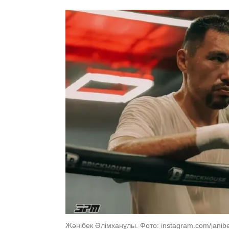
Жәнібек Әлімханұлы. Фото: instagram.com/janib