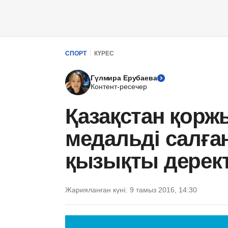
СПОРТ
КҮРЕС
Гүлмира Ерубаева
Контент-ресечер
Қазақстан қор
медальді салға
қызықты дерек
Жарияланған күні:
9 тамыз 2016, 14:30