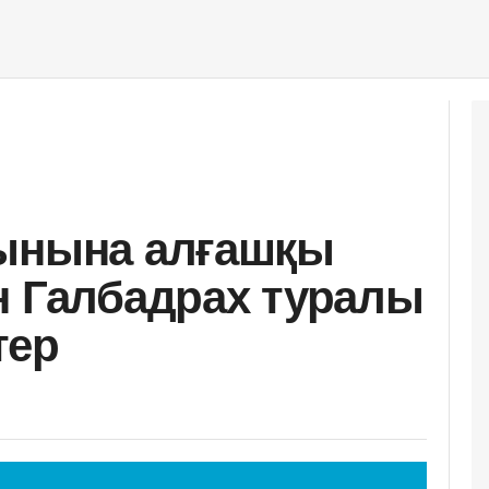
жынына алғашқы
н Галбадрах туралы
тер