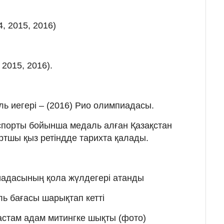
4, 2015, 2016)
 2015, 2016).
 иегері – (2016) Рио олимпиадасы.
спорты бойынша медаль алған Қазақстан
тшы қыз ретіндде тарихта қалады.
адасының қола жүлдегері атанды
ель бағасы шарықтап кетті
стам адам митингке шықты (фото)