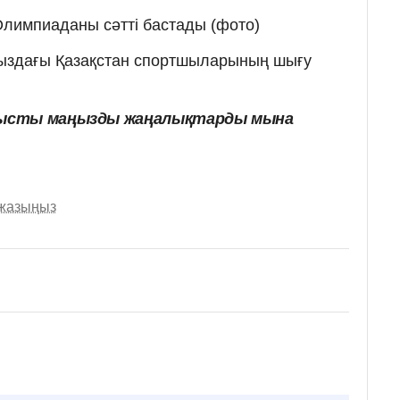
лимпиаданы сәтті бастады (фото)
ыздағы Қазақстан спортшыларының шығу
тысты маңызды жаңалықтарды мына
 жазыңыз