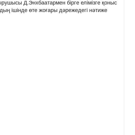
рушысы Д.Энхбаатармен бірге елімізге қоныс
дың ішінде өте жоғары дәрежедегі нәтиже