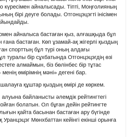
юдо күресімен айналысады. Тіпті, Моңғолияның
ың бірі деуге болады. Отгонцэцэгті інісімен
айындайды.
омен айналыса бастаған қыз, алғашқыда бұл
ғана бастаған. Көп ұзамай-ақ жігерлі қыздың
ған спорттың бұл түрі оның алдағы
Бұл туралы бір сұхбатында Отгонцэцэгдің өзі
стете алмаймын, біз бөлінбес бір тұтас
менің өмірімнің мәні» дегені бар.
шалауға құштар қыздың өмірі де көркем.
 алуына байланысты әлемдік рейтингтегі
 жойған болатын. Ол бұған дейін рейтингте
лығын қайта басынан бастаған ару бүгінде
қ Уранцэцэг Мөнхбаттан кейінгі екінші орынға