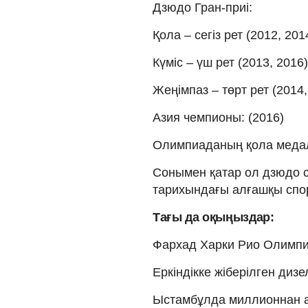
Дзюдо Гран-приі:
Қола – сегіз рет (2012, 201
Күміс – үш рет (2013, 2016)
Жеңімпаз – төрт рет (2014,
Азия чемпионы: (2016)
Олимпиаданың қола медаль
Сонымен қатар ол дзюдо 
тарихындағы алғашқы спор
Тағы да оқыңыздар:
Фархад Харки Рио Олимпи
Еркіндікке жіберілген диз
Ыстамбұлда миллионнан а