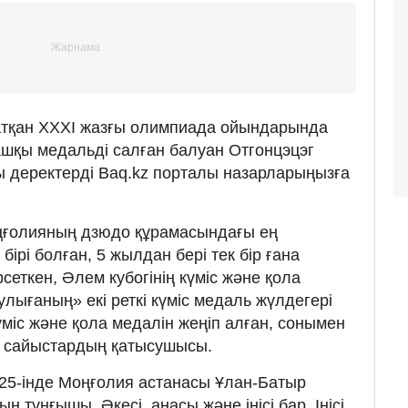
атқан ХХХІ жазғы олимпиада ойындарында
шқы медальді салған балуан Отгонцэцэг
 деректерді Baq.kz порталы назарларыңызға
ңғолияның дзюдо құрамасындағы ең
рі болған, 5 жылдан бері тек бір ғана
рсеткен, Әлем кубогінің күміс және қола
улығаның» екі реткі күміс медаль жүлдегері
күміс және қола медалін жеңіп алған, сонымен
ты сайыстардың қатысушысы.
25-інде Моңғолия астанасы Ұлан-Батыр
 тұңғышы. Әкесі, анасы және інісі бар. Інісі