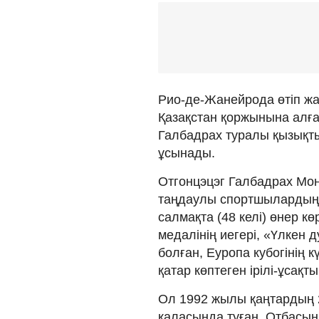
Рио-де-Жанейрода өтіп ж
Қазақстан қоржынына алға
Галбадрах туралы қызықты
ұсынады.
Отгонцэцэг Галбадрах Мо
таңдаулы спортшылардың бі
салмақта (48 келі) өнер кө
медалінің иегері, «Үлкен д
болған, Еуропа кубогінің 
қатар көптеген ірілі-ұсақ
Ол 1992 жылы қаңтардың 
қаласында туған. Отбасының