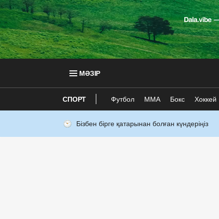
МӘЗІР
СПОРТ
Футбол
ММА
Бокс
Хоккей
Бізбен бірге қатарынан болған күндеріңіз