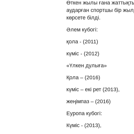
Өткен жылы ғана жаттықты
аударған спортшы бір жыл
көрсете білді.
Әлем кубогі:
қола - (2011)
күміс - (2012)
«Үлкен дулыға»
Қола – (2016)
күміс – екі рет (2013),
жеңімпаз – (2016)
Еуропа кубогі:
Күміс - (2013),