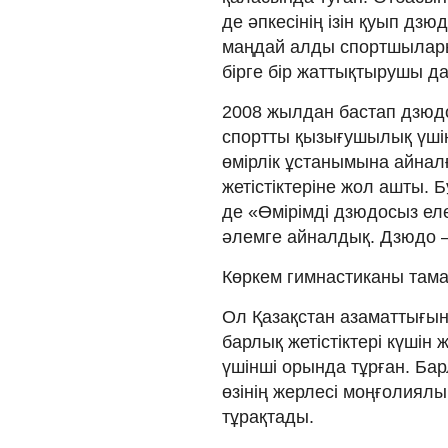
де әпкесінің ізін қуып дз
маңдай алды спортшыларын
бірге бір жаттықтырушы д
2008 жылдан бастап дзюд
спортты қызығушылық үшін 
өмірлік ұстанымына айнал
жетістіктеріне жол ашты. 
де «Өмірімді дзюдосыз еле
әлемге айналдық. Дзюдо – 
Көркем гимнастиканы тама
Ол Қазақстан азаматтығын
барлық жетістіктері күшін
үшінші орында тұрған. Бар
өзінің жерлесі моңғолиялы
тұрақтады.