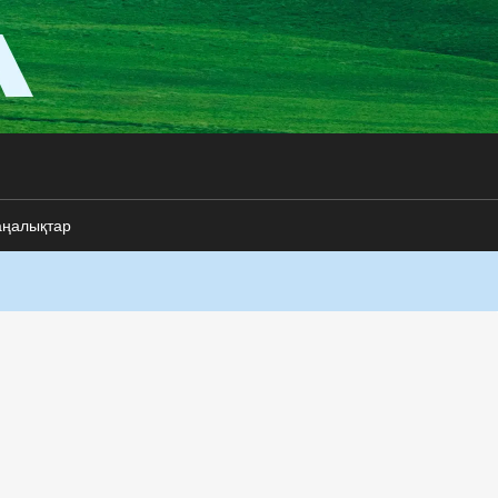
аңалықтар