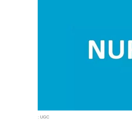
: UGC