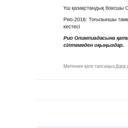
Үш қазақстандық боксшы О
Рио-2016: Тоғызыншы там
кестесі
Рио Олимпиадасына қа
сілтемеден оқыңыздар.
Мәтіннен қате тапсаңыз,
бізге