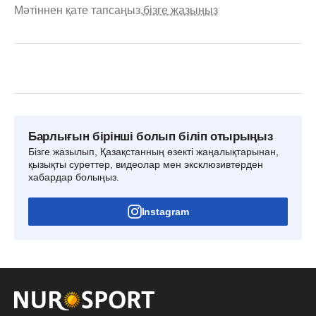
Мәтіннен қате тапсаңыз,
бізге жазыңыз
Барлығын бірінші болып біліп отырыңыз
Бізге жазылып, Қазақстанның өзекті жаңалықтарынан,
қызықты суреттер, видеолар мен эксклюзивтерден
хабардар болыңыз.
Instagram