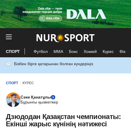
СПОРТ
Футбол
ММА
Бокс
Хоккей
Күрес
Өзге 
Бізбен бірге қатарынан болған күндеріңіз
СПОРТ
КҮРЕС
Сәке Қанатұлы
Бұрынғы қызметкер
Дзюдодан Қазақстан чемпионаты:
Екінші жарыс күнінің нәтижесі