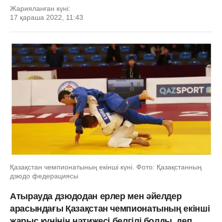
Жарияланған күні:
17 қараша 2022, 11:43
Қазақстан чемпионатының екінші күні. Фото: Қазақстанның
дзюдо федерациясы
Атырауда дзюдодан ерлер мен әйелдер
арасындағы Қазақстан чемпионатының екінші
жарыс күнінің нәтижесі белгілі болды, деп