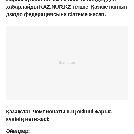
хабарлайды KAZ.NUR.KZ тілшісі Қазақстанның
дзюдо федерациясына сілтеме жасап.
Қазақстан чемпионатының екінші жарыс
күнінің нәтижесі:
Әйелдер: