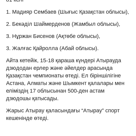
1. Мадияр Сембаев (Шығыс Қазақстан облысы),
2. Бекәділ Шаймерденов (Жамбыл облысы),
3. Нұржан Бисенов (Ақтөбе облысы),
3. Жалғас Қайролла (Абай облысы).
Айта кетейік, 15-18 қараша күндері Атырауда
дзюдодан ерлер және әйелдер арасында
Қазақстан чемпионаты өтеді. Ел біріншілігіне
Астана, Алматы және Шымкент қалалары мен
еліміздің 17 облысынан 500-ден астам
дзюдошы қатысады.
Жарыс Атырау қаласындағы “Атырау” спорт
кешенінде өтеді.