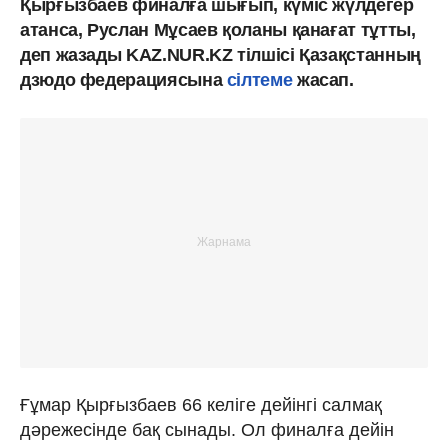
Қырғызбаев финалға шығып, күміс жүлдегер
атанса, Руслан Мұсаев қоланы қанағат тұтты,
деп жазады KAZ.NUR.KZ тілшісі Қазақстанның
дзюдо федерациясына
сілтеме
жасап.
Ғұмар Қырғызбаев 66 келіге дейінгі салмақ
дәрежесінде бақ сынады. Ол финалға дейін