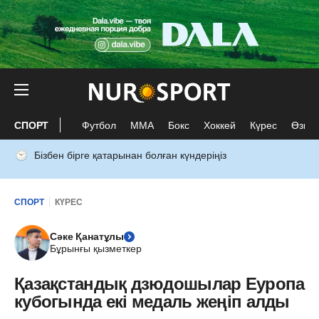
СПОРТ
Футбол
ММА
Бокс
Хоккей
Күрес
Өзге 
Бізбен бірге қатарынан болған күндеріңіз
СПОРТ
КҮРЕС
Сәке Қанатұлы
Бұрынғы қызметкер
Қазақстандық дзюдошылар Еуропа
кубогында екі медаль жеңіп алды