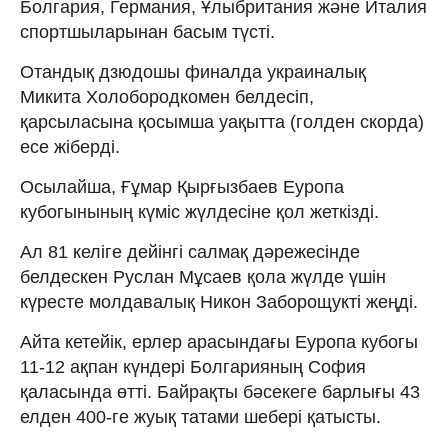
Болгария, Германия, Ұлыбритания және Италия
спортшыларынан басым түсті.
Отандық дзюдошы финалда украиналық
Микита Холобородкомен белдесіп,
қарсыласына қосымша уақытта (голден скорда)
есе жіберді.
Осылайша, Ғұмар Қырғызбаев Еуропа
кубогынының күміс жүлдесіне қол жеткізді.
Ал 81 келіге дейінгі салмақ дәрежесінде
белдескен Руслан Мұсаев қола жүлде үшін
күресте молдавалық Никон Заборощукті жеңді.
Айта кетейік, ерлер арасындағы Еуропа кубогы
11-12 ақпан күндері Болгарияның София
қаласында өтті. Байрақты бәсекеге барлығы 43
елден 400-ге жуық татами шебері қатысты.