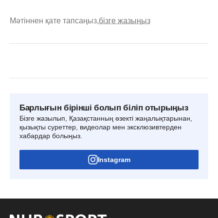
Мәтіннен қате тапсаңыз,
бізге жазыңыз
Барлығын бірінші болып біліп отырыңыз
Бізге жазылып, Қазақстанның өзекті жаңалықтарынан,
қызықты суреттер, видеолар мен эксклюзивтерден
хабардар болыңыз.
Instagram