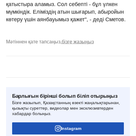
қатыстыра аламыз. Сол себепті - бұл үлкен
мүмкіндік. Еліміздің атын шығарып, абыройын
көтеру үшін аянбауымыз қажет", - деді Сметов.
Мәтіннен қате тапсаңыз,
бізге жазыңыз
Барлығын бірінші болып біліп отырыңыз
Бізге жазылып, Қазақстанның өзекті жаңалықтарынан,
қызықты суреттер, видеолар мен эксклюзивтерден
хабардар болыңыз.
Instagram