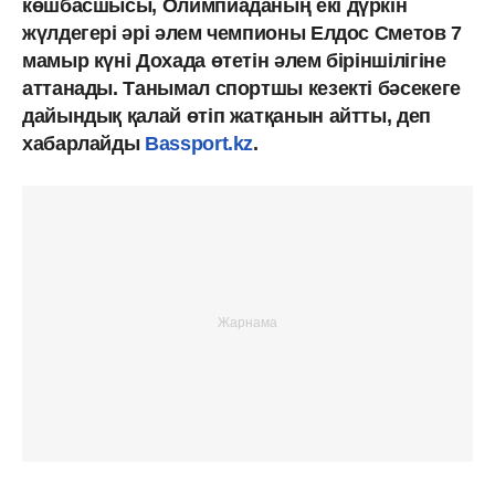
көшбасшысы, Олимпиаданың екі дүркін
жүлдегері әрі әлем чемпионы Елдос Сметов 7
мамыр күні Дохада өтетін әлем біріншілігіне
аттанады. Танымал спортшы кезекті бәсекеге
дайындық қалай өтіп жатқанын айтты, деп
хабарлайды
Bassport.kz
.