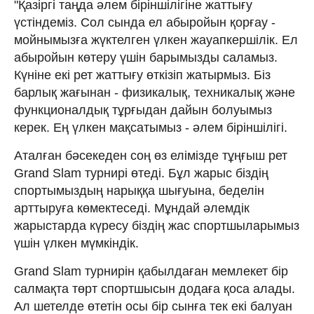
"Қазіргі таңда әлем біріншілігіне жаттығу
үстіндеміз. Сол сында ел абыройын қорғау -
мойнымызға жүктелген үлкен жауапкершілік. Ел
абыройын көтеру үшін барымызды саламыз.
Күніне екі рет жаттығу өткізіп жатырмыз. Біз
барлық жағынан - физикалық, техникалық және
функционалдық тұрғыдан дайын болуымыз
керек. Ең үлкен мақсатымыз - әлем біріншілігі.
Аталған бәсекеден соң өз елімізде тұңғыш рет
Grand Slam турнирі өтеді. Бұл жарыс біздің
спортымыздың нарыққа шығуына, беделін
арттыруға көмектеседі. Мұндай әлемдік
жарыстарда күресу біздің жас спортшыларымыз
үшін үлкен мүмкіндік.
Grand Slam турнирін қабылдаған мемлекет бір
салмақта төрт спортшысын додаға қоса алады.
Ал шетелде өтетін осы бір сынға тек екі балуан