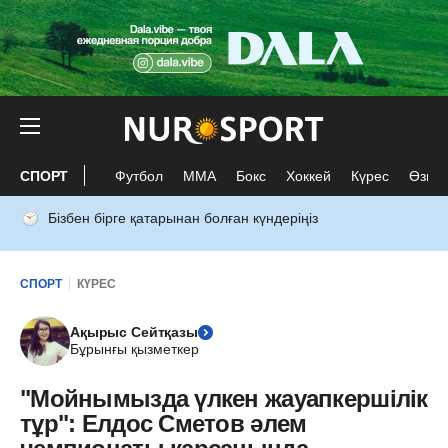
СПОРТ
Футбол
ММА
Бокс
Хоккей
Күрес
Өзге 
Бізбен бірге қатарынан болған күндеріңіз
СПОРТ
КҮРЕС
Ақырыс Сейтқазы
Бұрынғы қызметкер
"Мойнымызда үлкен жауапкершілік
тұр": Елдос Сметов әлем