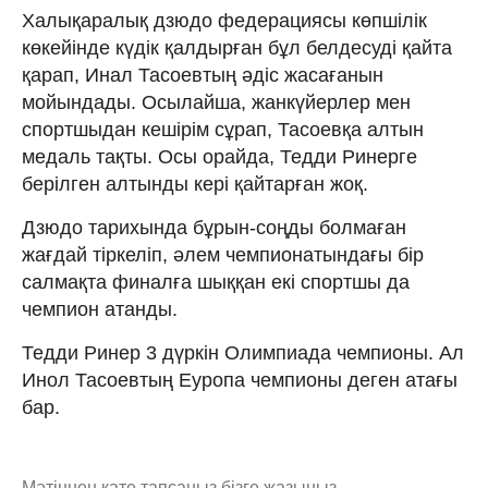
Халықаралық дзюдо федерациясы көпшілік
көкейінде күдік қалдырған бұл белдесуді қайта
қарап, Инал Тасоевтың әдіс жасағанын
мойындады. Осылайша, жанкүйерлер мен
спортшыдан кешірім сұрап, Тасоевқа алтын
медаль тақты. Осы орайда, Тедди Ринерге
берілген алтынды кері қайтарған жоқ.
Дзюдо тарихында бұрын-соңды болмаған
жағдай тіркеліп, әлем чемпионатындағы бір
салмақта финалға шыққан екі спортшы да
чемпион атанды.
Тедди Ринер 3 дүркін Олимпиада чемпионы. Ал
Инол Тасоевтың Еуропа чемпионы деген атағы
бар.
Мәтіннен қате тапсаңыз,
бізге жазыңыз