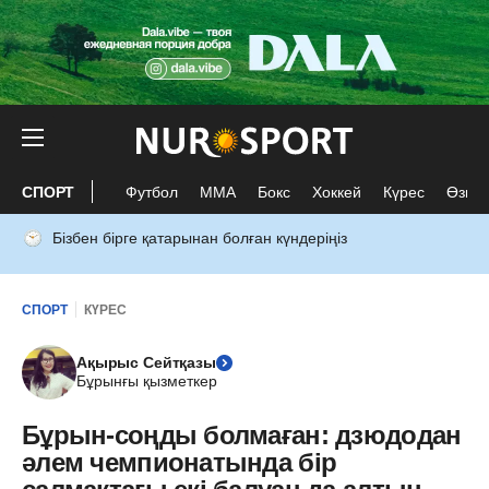
СПОРТ
Футбол
ММА
Бокс
Хоккей
Күрес
Өзге 
Бізбен бірге қатарынан болған күндеріңіз
СПОРТ
КҮРЕС
Ақырыс Сейтқазы
Бұрынғы қызметкер
Бұрын-соңды болмаған: дзюдодан
әлем чемпионатында бір