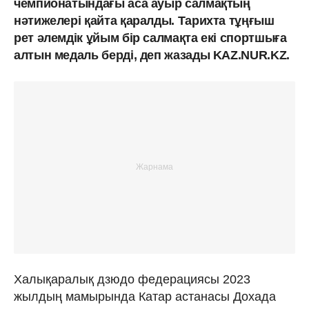
чемпионатындағы аса ауыр салмақтың
нәтижелері қайта қаралды. Тарихта тұңғыш
рет әлемдік ұйым бір салмақта екі спортшыға
алтын медаль берді, деп жазады KAZ.NUR.KZ.
Халықаралық дзюдо федерациясы 2023
жылдың мамырында Катар астанасы Дохада