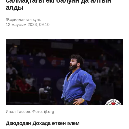
салмақтағы екі балуан да алтын
алды
Жарияланған күні:
12 маусым 2023, 09:10
Инал Тасоев. Фото: ijf.org
Дзюдодан Дохада өткен әлем