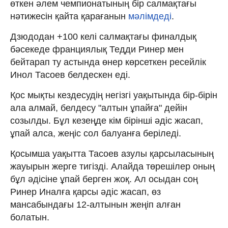
өткен әлем чемпионатының бір салмақтағы
нәтижесін қайта қарағанын
мәлімдеді
.
Дзюдодан +100 келі салмақтағы финалдық
бәсекеде франциялық Тедди Ринер мен
бейтарап ту астында өнер көрсеткен ресейлік
Инол Тасоев белдескен еді.
Қос мықты кездесудің негізгі уақытында бір-бірін
ала алмай, белдесу "алтын ұпайға" дейін
созылды. Бұл кезеңде кім бірінші әдіс жасап,
ұпай алса, жеңіс сол балуанға беріледі.
Қосымша уақытта Тасоев азулы қарсыласының
жауырын жерге тигізді. Алайда төрешілер оның
бұл әдісіне ұпай берген жоқ. Ал осыдан соң
Ринер Иналға қарсы әдіс жасап, өз
мансабындағы 12-алтынын жеңіп алған
болатын.