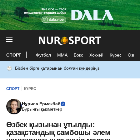
СПОРТ
Футбол
ММА
Бокс
Хоккей
Күрес
Өзге 
Бізбен бірге қатарынан болған күндеріңіз
СПОРТ
КҮРЕС
Нұрила Ермекбай
Бұрынғы қызметкер
Өзбек қызынан ұтылды:
қазақстандық самбошы әлем