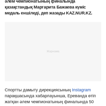
әлем чемпионатының финалында
қазақстандық Маргарита Бажаева күміс
медаль еншіледі, деп жазады KAZ.NUR.KZ.
Спортты дамыту дирекциясының
Instagram
парақшасында хабарлауынша, Ереванда өтіп
жатқан әлем чемпионатының финалында 50