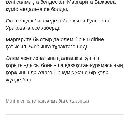
келі салмақта белдескен Маргарита Бажаева
күміс медальға ие болды.
Ол шешуші бәсекеде өзбек қызы Гулсевар
Ураковаға есе жіберді.
Маргарита былтыр да әлем біріншілігіне
қатысып, 5-орынға тұрақтаған еді.
Әлем чемпионатының алғашқы күнінің
қорытындысы бойынша Қазақстан құрамасының
қоржынында әзірге бір күміс және бір қола
жүлде бар.
Мәтіннен қате тапсаңыз,
бізге жазыңыз